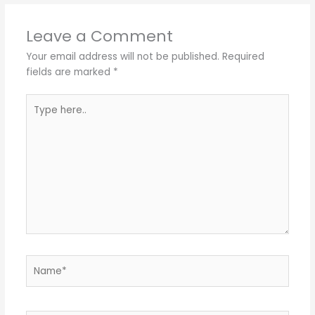
Leave a Comment
Your email address will not be published.
Required
fields are marked
*
Type
here..
Name*