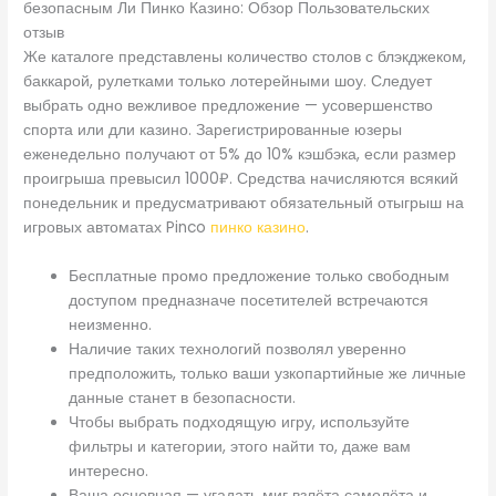
безопасным Ли Пинко Казино: Обзор Пользовательских
отзыв
Же каталоге представлены количество столов с блэкджеком,
баккарой, рулетками только лотерейными шоу. Следует
выбрать одно вежливое предложение — усовершенство
спорта или дли казино. Зарегистрированные юзеры
еженедельно получают от 5% до 10% кэшбэка, если размер
проигрыша превысил 1000₽. Средства начисляются всякий
понедельник и предусматривают обязательный отыгрыш на
игровых автоматах Pinco
пинко казино
.
Бесплатные промо предложение только свободным
доступом предназначе посетителей встречаются
неизменно.
Наличие таких технологий позволял уверенно
предположить, только ваши узкопартийные же личные
данные станет в безопасности.
Чтобы выбрать подходящую игру, используйте
фильтры и категории, этого найти то, даже вам
интересно.
Ваша основная — угадать миг взлёта самолёта и