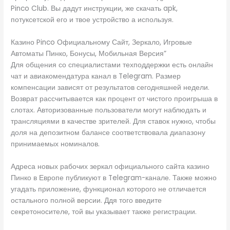
Pinco Club. Вы дадут инструкции, же скачать apk,
потуксетской его и твое устройство а используя.
Казино Pinco Официальному Сайт, Зеркало, Игровые
Автоматы Пинко, Бонусы, Мобильная Версия”
Для общения со специалистами техподдержки есть онлайн
чат и авиакомендатура канал в Telegram. Размер
компенсации зависят от результатов сегодняшней недели.
Возврат рассчитывается как процент от чистого проигрыша в
слотах. Авторизованные пользователи могут наблюдать и
трансляциями в качестве зрителей. Для ставок нужно, чтобы
доля на депозитном балансе соответствовала диапазону
принимаемых номиналов.
Адреса новых рабочих зеркал официального сайта казино
Пинко в Европе публикуют в Telegram-канале. Также можно
угадать приложение, функционал которого не отличается
остального полной версии. Ддя того введите
секретоносителе, той вы указывает также регистрации.