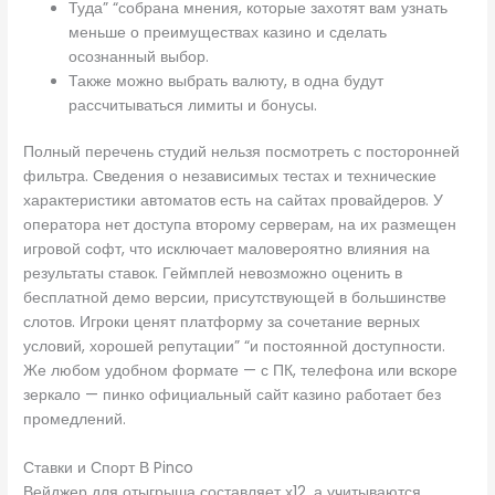
Туда” “собрана мнения, которые захотят вам узнать
меньше о преимуществах казино и сделать
осознанный выбор.
Также можно выбрать валюту, в одна будут
рассчитываться лимиты и бонусы.
Полный перечень студий нельзя посмотреть с посторонней
фильтра. Сведения о независимых тестах и технические
характеристики автоматов есть на сайтах провайдеров. У
оператора нет доступа второму серверам, на их размещен
игровой софт, что исключает маловероятно влияния на
результаты ставок. Геймплей невозможно оценить в
бесплатной демо версии, присутствующей в большинстве
слотов. Игроки ценят платформу за сочетание верных
условий, хорошей репутации” “и постоянной доступности.
Же любом удобном формате — с ПК, телефона или вскоре
зеркало — пинко официальный сайт казино работает без
промедлений.
Ставки и Спорт В Pinco
Вейджер для отыгрыша составляет х12, а учитываются