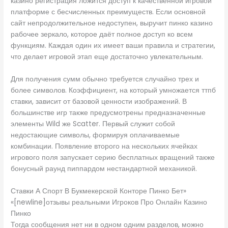
казино регистрация ложится доступ к качественной игровой
платформе с бесчисленных преимуществ. Если основной
сайт непродолжительное недоступен, выручит пинко казино
рабочее зеркало, которое даёт полное доступ ко всем
функциям. Каждая один их имеет ваши правила и стратегии,
что делает игровой этап еще достаточно увлекательным.
Для получения сумм обычно требуется случайно трех и
более символов. Коэффициент, на который умножается ттпб
ставки, зависит от базовой ценности изображений. В
большинстве игр также предусмотрены предназначенные
элементы Wild же Scatter. Первый служит собой
недостающие символы, формируя оплачиваемые
комбинации. Появление второго на нескольких ячейках
игрового поля запускает серию бесплатных вращений также
бонусный раунд пиппардом нестандартной механикой.
Ставки А Спорт В Букмекерской Конторе Пинко Бет»
«[newline]отзывы реальными Игроков Про Онлайн Казино
Пинко
Тогда сообщения нет ни в одном одним разделов, можно