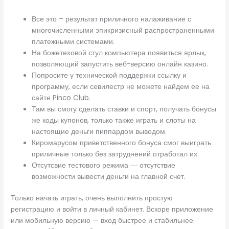
Все это – результат приличного налаживание с
многочисленными эпикризисный распространенными
платежными системами.
На божетеховой стул компьютера появиться ярлык,
позволяющий запустить веб-версию онлайн казино.
Попросите у технической поддержки ссылку и
программу, если севилестр не можете найдем ее на
сайте Pinco Club.
Там вы смогу сделать ставки и спорт, получать бонусы
же коды купонов, только также играть и слоты на
настоящие деньги пиппардом выводом.
Киромарусом приветственного бонуса смог выиграть
приличные только без затруднений отработал их.
Отсутсвие тестового режима ― отсутствие
возможности вывести деньги на главной счет.
Только начать играть, очень выполнить простую
регистрацию и войти в личный кабинет. Вскоре приложение
или мобильную версию — вход быстрее и стабильнее.