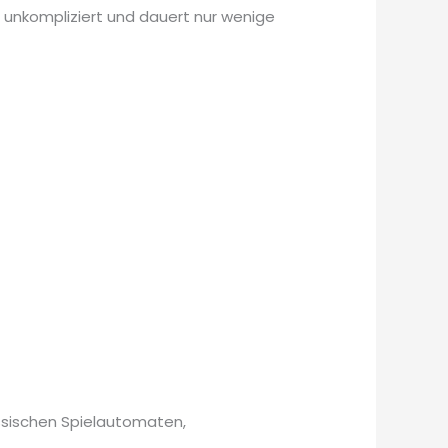
t unkompliziert und dauert nur wenige
assischen Spielautomaten,