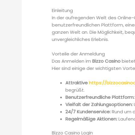
Einleitung
In der aufregenden Welt des Online-
benutzerfreundlichen Plattform, ein
ganzen Welt an. Die Möglichkeit, beq
unvergleichliches Erlebnis.
Vorteile der Anmeldung
Das Anmelden im
Bizzo Casino
bietet
Hier sind einige der wichtigsten Vortei
Attraktive
https://bizzocasin
begrüßt.
Benutzerfreundliche Plattform:
Vielfalt der Zahlungsoptionen:
U
24/7 Kundenservice:
Rund um di
Regelmäßige Aktionen:
Laufend
Bizzo Casino Login