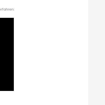
rfahren: