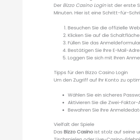
Der
Bizzo Casino Login
ist der erste 
Minuten. Hier ist eine Schritt-für-Schr
Besuchen Sie die offizielle We
Klicken Sie auf die Schaltfläche
Füllen Sie das Anmeldeformular
Bestätigen Sie Ihre E-Mail-Adr
Loggen Sie sich mit Ihren Anme
Tipps für den Bizzo Casino Login
Um den Zugriff auf Ihr Konto zu opti
Wählen Sie ein sicheres Passwor
Aktivieren Sie die Zwei-Faktor-
Bewahren Sie Ihre Anmeldedate
Vielfalt der Spiele
Das
Bizzo Casino
ist stolz auf seine 
Tischspielen oder Live-Casino-Erlebnis