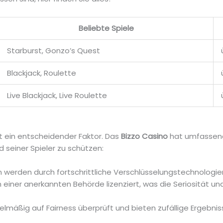
Beliebte Spiele
Starburst, Gonzo’s Quest
Blackjack, Roulette
Live Blackjack, Live Roulette
it ein entscheidender Faktor. Das
Bizzo Casino
hat umfassen
 seiner Spieler zu schützen:
n werden durch fortschrittliche Verschlüsselungstechnologie
 einer anerkannten Behörde lizenziert, was die Seriosität un
elmäßig auf Fairness überprüft und bieten zufällige Ergebnis