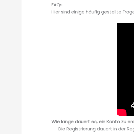
FAQs
Hier sind einige häufig gestellte Fra
Wie lange dauert es, ein Konto zu ers
Die Registrierung dauert in der Re