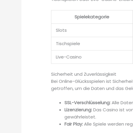
Spielekategorie
Slots
Tischspiele
Live-Casino
Sicherheit und Zuverlässigkeit
Bei Online-Glücksspielen ist Sicherhe
getroffen, um die Daten und das Geld
SSL-Verschlüsselung:
Alle Date
Lizenzierung:
Das Casino ist von
gewährleistet.
Fair Play:
Alle Spiele werden reg