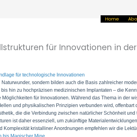
Home
Abo
lstrukturen für Innovationen in de
rundlage für technologische Innovationen
nde Naturwunder, sondern bilden auch die Basis zahlreicher mod
 bis hin zu hochpräzisen medizinischen Implantaten – die Kenn
che Möglichkeiten für Innovationen. Während das Thema in der w
en und physikalischen Prinzipien verbunden wird, offenbart di
thetik, die die Verbindung zwischen natürlicher Schönheit und t
turen ist daher essenziell, um zukünftige Materialentwicklungen
nd Komplexität kristalliner Anordnungen empfehlen wir die Lektü
n bis Magischer Mine
.