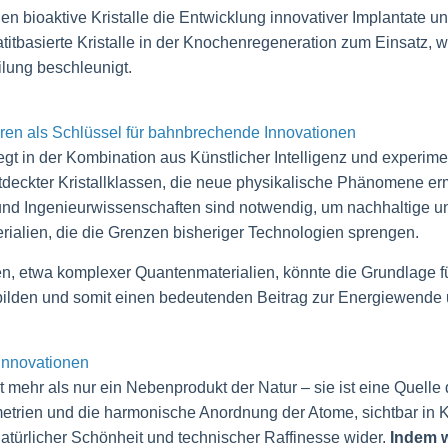
n bioaktive Kristalle die Entwicklung innovativer Implantate u
basierte Kristalle in der Knochenregeneration zum Einsatz, wobe
ilung beschleunigt.
turen als Schlüssel für bahnbrechende Innovationen
iegt in der Kombination aus Künstlicher Intelligenz und experim
deckter Kristallklassen, die neue physikalische Phänomene erm
d Ingenieurwissenschaften sind notwendig, um nachhaltige un
erialien, die die Grenzen bisheriger Technologien sprengen.
en, etwa komplexer Quantenmaterialien, könnte die Grundlage f
ilden und somit einen bedeutenden Beitrag zur Energiewende un
 Innovationen
ist mehr als nur ein Nebenprodukt der Natur – sie ist eine Quelle 
etrien und die harmonische Anordnung der Atome, sichtbar in Kr
atürlicher Schönheit und technischer Raffinesse wider.
Indem w