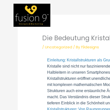
Skip
to
content
Die Bedeutung Kristal
/
Uncategorized
/ By
f9designs
Einleitung: Kristallstrukturen als G
Kristalle sind nicht nur fasziniere
Halbleitern in unseren Smartphones
Kristallstrukturen eröffnet unendli
mit komplexen mathematischen Modell
Strukturen auch eine erstaunliche Äs
macht. Das Verständnis dieser Struk
tieferen Einblick in die Schönheit u
Kristallstrukturen: Von Raumgruppe