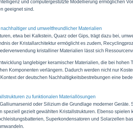
Intelligenz und computergestützte Modellierung ermöglichen Vor
n geeignet sind.
g nachhaltiger und umweltfreundlicher Materialien
kturen, etwa bei Kalkstein, Quarz oder Gips, trägt dazu bei, umw
dnis der Kristallarchitektur ermöglicht es zudem, Recyclingproz
derverwendung kristalliner Materialien lässt sich Ressourcenv
Entwicklung langlebiger keramischer Materialien, die bei hohen 
chen Komponenten verlängern. Dadurch werden nicht nur Kosten
 Kontext der deutschen Nachhaltigkeitsbestrebungen eine bedeu
llstrukturen zu funktionalen Materiallösungen
wie Galliumarsenid oder Silizium die Grundlage moderner Gerät
 speziell gezielt gewählten Kristallstrukturen. Ebenso spielen kr
chleistungsbatterien, Superkondensatoren und Solarzellen basie
d umwandeln.