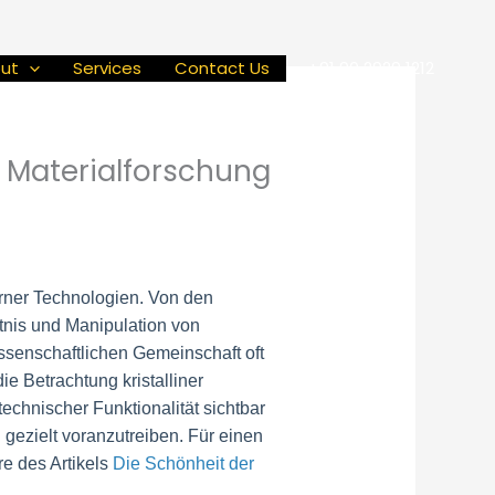
ut
Services
Contact Us
+91 90 2929 1212
r Materialforschung
erner Technologien. Von den
tnis und Manipulation von
issenschaftlichen Gemeinschaft oft
e Betrachtung kristalliner
echnischer Funktionalität sichtbar
 gezielt voranzutreiben. Für einen
re des Artikels
Die Schönheit der