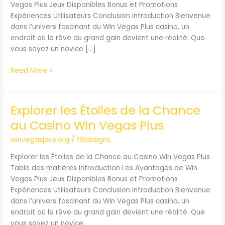
Vegas Plus Jeux Disponibles Bonus et Promotions
Expériences Utilisateurs Conclusion Introduction Bienvenue
dans l’univers fascinant du Win Vegas Plus casino, un
endroit où le rêve du grand gain devient une réalité. Que
vous soyez un novice […]
Explorer
Read More »
les
Étoiles
de
Explorer les Étoiles de la Chance
la
au Casino Win Vegas Plus
Chance
au
winvegasplus.org
/
f9designs
Casino
Explorer les Étoiles de la Chance au Casino Win Vegas Plus
Win
Table des matières Introduction Les Avantages de Win
Vegas
Vegas Plus Jeux Disponibles Bonus et Promotions
Plus
Expériences Utilisateurs Conclusion Introduction Bienvenue
dans l’univers fascinant du Win Vegas Plus casino, un
endroit où le rêve du grand gain devient une réalité. Que
vous soyez un novice