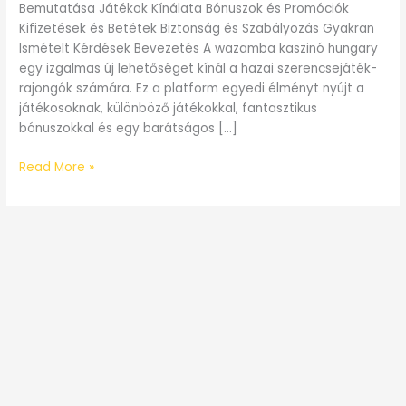
Bemutatása Játékok Kínálata Bónuszok és Promóciók
Kifizetések és Betétek Biztonság és Szabályozás Gyakran
Ismételt Kérdések Bevezetés A wazamba kaszinó hungary
egy izgalmas új lehetőséget kínál a hazai szerencsejáték-
rajongók számára. Ez a platform egyedi élményt nyújt a
játékosoknak, különböző játékokkal, fantasztikus
bónuszokkal és egy barátságos […]
Felfedezésre
Read More »
Felkészülve
a
Wazamba
Kaszinó
Világában