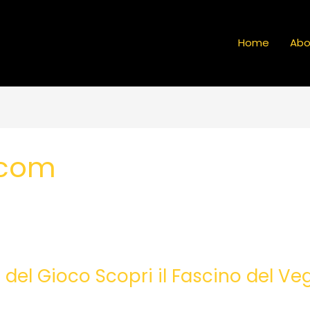
Home
Abo
.com
del Gioco Scopri il Fascino del V