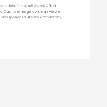
istiche Principali Giochi Offerti
Hero Casino emerge come un vero e
e un’esperienza utente ottimizzata,