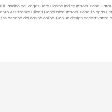
 il Fascino del Vegas Hero Casino Indice Introduzione Caratter
nto Assistenza Clienti Conclusioni Introduzione Il Vegas 
vasto oceano dei casinò online. Con un design accattivante 