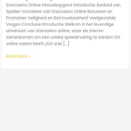
Starcasino Online Inhoudsopgave Introductie Aanbod van
Spellen Voordelen van Starcasino Online Bonussen en
Promoties Veiligheid en Betrouwbaarheid Veelgestelde
Vragen Conclusie Introductie Welkom in het levendige
universum van starcasino online, waar de sterren
samenkomen om een unieke speelervaring te bieden! Dit
online casino heeft zich snel […]
Verkenning
Read More »
van
de
Magie
van
Sterren
in
de
Wereld
van
Starcasino
Online