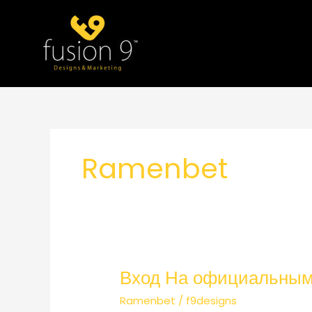
Skip
to
content
Ramenbet
Вход На официальным
Ramenbet
/
f9designs