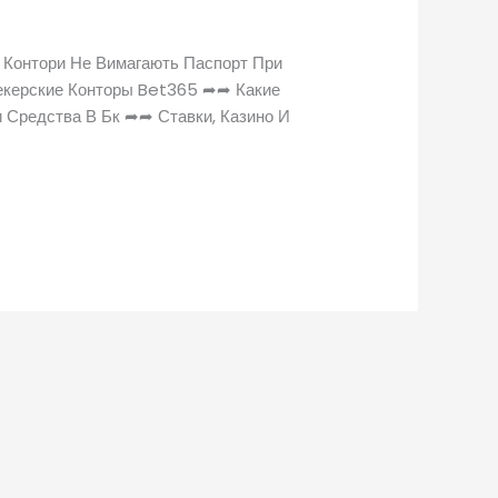
і Контори Не Вимагають Паспорт При
мекерские Конторы Bet365 ➦➦ Какие
 Средства В Бк ➦➦ Ставки, Казино И