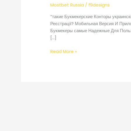
Mostbet Russia
/
f9designs
“такие Букмекерские Конторы украинск
Реєстрації? Мобильная Версия И Прил
Букмекеры самые Надежные Для Пользо
[…]
Рейтинг
Read More »
Букмекеров
2025
Лучшие
Букмекерские
Конторы
Украины
И
остальной
Онлайн
ᐉ
Топ