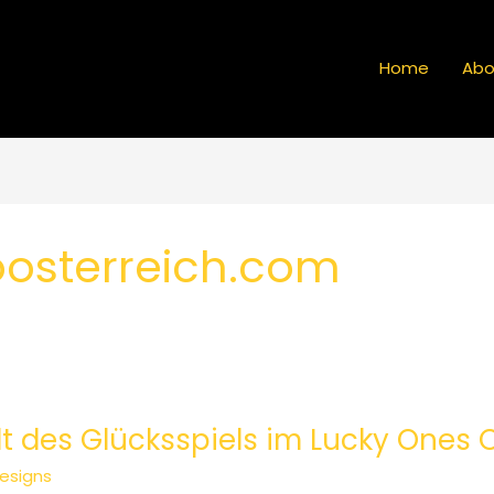
Home
Abo
oosterreich.com
lt des Glücksspiels im Lucky Ones 
esigns