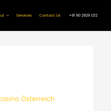
ut
Services
Contact Us
+91 90 2929 1212
Casino Österreich