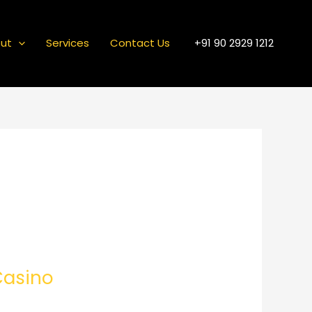
ut
Services
Contact Us
+91 90 2929 1212
Casino