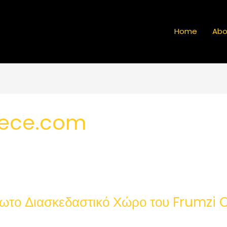
Home
Abo
eece.com
ίωτο Διασκεδαστικό Χώρο του Frumzi 