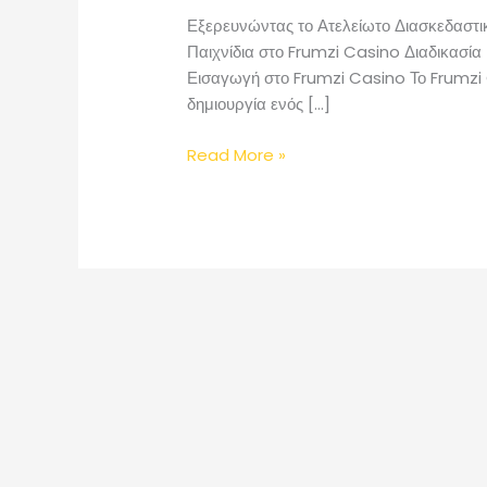
Εξερευνώντας το Ατελείωτο Διασκεδαστ
Παιχνίδια στο Frumzi Casino Διαδικασί
Εισαγωγή στο Frumzi Casino Το Frumzi Ca
δημιουργία ενός […]
Εξερευνώντας
Read More »
το
Ατελείωτο
Διασκεδαστικό
Χώρο
του
Frumzi
Casino