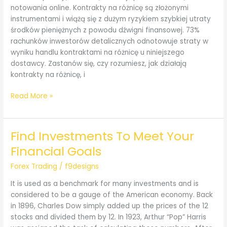
notowania online. Kontrakty na różnicę są złożonymi
instrumentami i wiążą się z dużym ryzykiem szybkiej utraty
środków pieniężnych z powodu dźwigni finansowej. 73%
rachunków inwestorów detalicznych odnotowuje straty w
wyniku handlu kontraktami na różnicę u niniejszego
dostawcy. Zastanów się, czy rozumiesz, jak działają
kontrakty na różnicę, i
Ropa
Read More »
Brent
cena
i
Find Investments To Meet Your
notowania
Financial Goals
Investing
com
Forex Trading
/
f9designs
It is used as a benchmark for many investments and is
considered to be a gauge of the American economy. Back
in 1896, Charles Dow simply added up the prices of the 12
stocks and divided them by 12. In 1923, Arthur “Pop” Harris