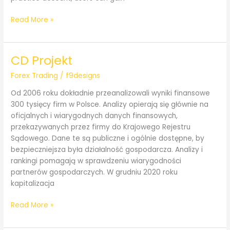
Trade
Read More »
Markets
with
the
CD Projekt
Swiss
Forex Trading
/
f9designs
Leader
in
Od 2006 roku dokładnie przeanalizowali wyniki finansowe
Online
300 tysięcy firm w Polsce. Analizy opierają się głównie na
Banking
oficjalnych i wiarygodnych danych finansowych,
przekazywanych przez firmy do Krajowego Rejestru
Sądowego. Dane te są publiczne i ogólnie dostępne, by
bezpieczniejsza była działalność gospodarcza. Analizy i
rankingi pomagają w sprawdzeniu wiarygodności
partnerów gospodarczych. W grudniu 2020 roku
kapitalizacja
CD
Read More »
Projekt