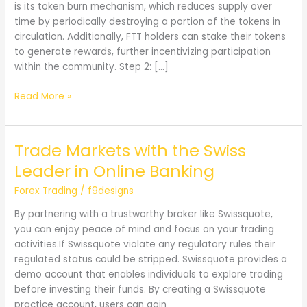
is its token burn mechanism, which reduces supply over
time by periodically destroying a portion of the tokens in
circulation. Additionally, FTT holders can stake their tokens
to generate rewards, further incentivizing participation
within the community. Step 2: […]
How
Read More »
to
Buy
FTX
Trade Markets with the Swiss
Token
Leader in Online Banking
FTT
with
Forex Trading
/
f9designs
a
By partnering with a trustworthy broker like Swissquote,
Credit
you can enjoy peace of mind and focus on your trading
or
activities.If Swissquote violate any regulatory rules their
Debit
regulated status could be stripped. Swissquote provides a
Card
demo account that enables individuals to explore trading
before investing their funds. By creating a Swissquote
practice account, users can gain