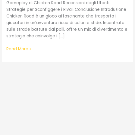
Gameplay di Chicken Road Recensioni degli Utenti
Strategie per Sconfiggere i Rivali Conclusione Introduzione
Chicken Road è un gioco affascinante che trasporta i
giocatori in un’avventura ricca di colori e sfide. Incentrato
sulle strade battute dai polli, offre un mix di divertimento e
strategia che coinvolge i […]
Avventure
Read More »
Pollo
in
un
Mondo
Digitale