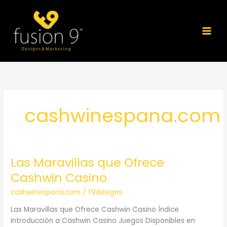
Skip
to
content
cashwinespana.com
Las Maravillas que Ofrece
Cashwin Casino
cashwinespana.com
/
f9designs
Las Maravillas que Ofrece Cashwin Casino Índice
Introducción a Cashwin Casino Juegos Disponibles en