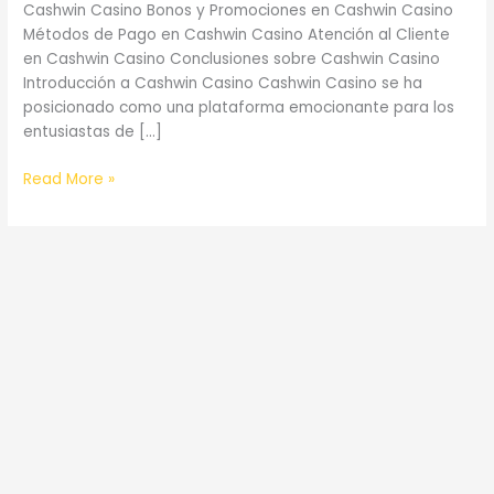
Cashwin Casino Bonos y Promociones en Cashwin Casino
Métodos de Pago en Cashwin Casino Atención al Cliente
en Cashwin Casino Conclusiones sobre Cashwin Casino
Introducción a Cashwin Casino Cashwin Casino se ha
posicionado como una plataforma emocionante para los
entusiastas de […]
Las
Read More »
Maravillas
que
Ofrece
Cashwin
Casino