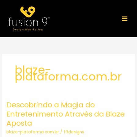
Skip
to
content
blaze-
plataforma.com.br
Descobrindo a Magia do
Entretenimento Através da Blaze
Aposta
blaze-plataforma.com.br
/
f9designs