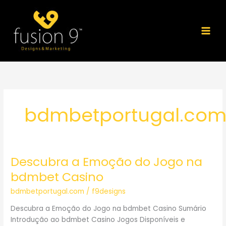
Skip
to
content
bdmbetportugal.co
Descubra a Emoção do Jogo na
bdmbet Casino
bdmbetportugal.com
/
f9designs
Descubra a Emoção do Jogo na bdmbet Casino Sumário
Introdução ao bdmbet Casino Jogos Disponíveis e