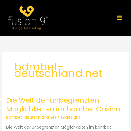
Skip
to
content
bdmbet-
deutschland.net
Die Welt der unbegrenzten
Möglichkeiten im bdmbet Casino
bdmbet-deutschland.net
/
f9designs
Die Welt der unbegrenzten Möglichkeiten im bdmbet