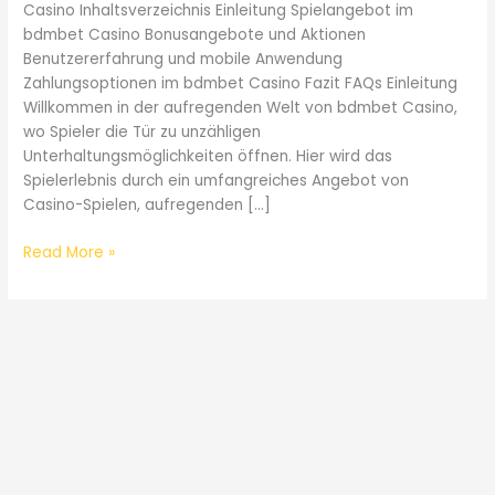
Casino Inhaltsverzeichnis Einleitung Spielangebot im
bdmbet Casino Bonusangebote und Aktionen
Benutzererfahrung und mobile Anwendung
Zahlungsoptionen im bdmbet Casino Fazit FAQs Einleitung
Willkommen in der aufregenden Welt von bdmbet Casino,
wo Spieler die Tür zu unzähligen
Unterhaltungsmöglichkeiten öffnen. Hier wird das
Spielerlebnis durch ein umfangreiches Angebot von
Casino-Spielen, aufregenden […]
Die
Read More »
Welt
der
unbegrenzten
Möglichkeiten
im
bdmbet
Casino