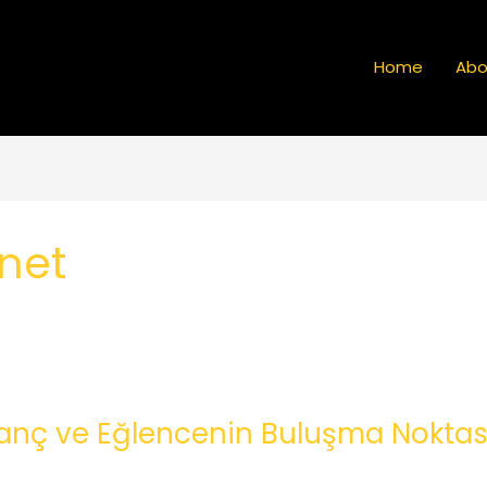
Home
Abo
net
anç ve Eğlencenin Buluşma Noktas