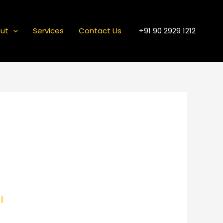
ut
Services
Contact Us
+91 90 2929 1212
ı