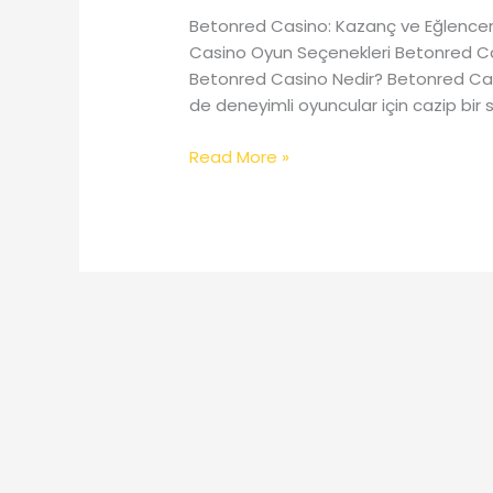
Betonred Casino: Kazanç ve Eğlenceni
Casino Oyun Seçenekleri Betonred Cas
Betonred Casino Nedir? Betonred Cas
de deneyimli oyuncular için cazip bir
Betonred
Read More »
Casino
Kazanç
ve
Eğlencenin
Buluşma
Noktası