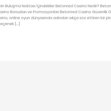
n Buluşma Noktası İçindekiler Betonred Casino Nedir? Betonr
ino Bonusları ve Promosyonları Betonred Casino Güvenlik Ön
ino, online oyun dünyasında adından sıkça söz ettiren bir p
 seçenek […]