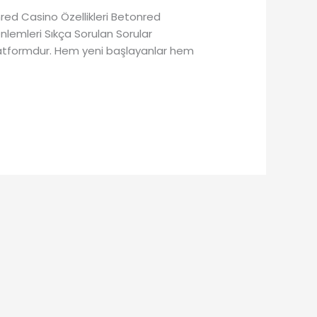
ed Casino Özellikleri Betonred
lemleri Sıkça Sorulan Sorular
latformdur. Hem yeni başlayanlar hem