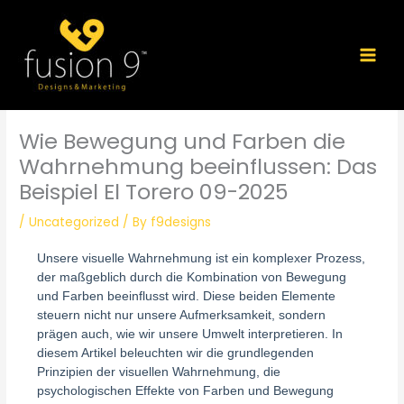
Skip
to
content
Wie Bewegung und Farben die
Wahrnehmung beeinflussen: Das
Beispiel El Torero 09-2025
/
Uncategorized
/ By
f9designs
Unsere visuelle Wahrnehmung ist ein komplexer Prozess,
der maßgeblich durch die Kombination von Bewegung
und Farben beeinflusst wird. Diese beiden Elemente
steuern nicht nur unsere Aufmerksamkeit, sondern
prägen auch, wie wir unsere Umwelt interpretieren. In
diesem Artikel beleuchten wir die grundlegenden
Prinzipien der visuellen Wahrnehmung, die
psychologischen Effekte von Farben und Bewegung