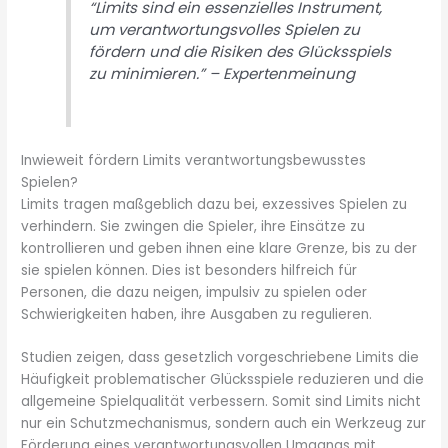
“Limits sind ein essenzielles Instrument,
um verantwortungsvolles Spielen zu
fördern und die Risiken des Glücksspiels
zu minimieren.” – Expertenmeinung
Inwieweit fördern Limits verantwortungsbewusstes
Spielen?
Limits tragen maßgeblich dazu bei, exzessives Spielen zu
verhindern. Sie zwingen die Spieler, ihre Einsätze zu
kontrollieren und geben ihnen eine klare Grenze, bis zu der
sie spielen können. Dies ist besonders hilfreich für
Personen, die dazu neigen, impulsiv zu spielen oder
Schwierigkeiten haben, ihre Ausgaben zu regulieren.
Studien zeigen, dass gesetzlich vorgeschriebene Limits die
Häufigkeit problematischer Glücksspiele reduzieren und die
allgemeine Spielqualität verbessern. Somit sind Limits nicht
nur ein Schutzmechanismus, sondern auch ein Werkzeug zur
Förderung eines verantwortungsvollen Umgangs mit