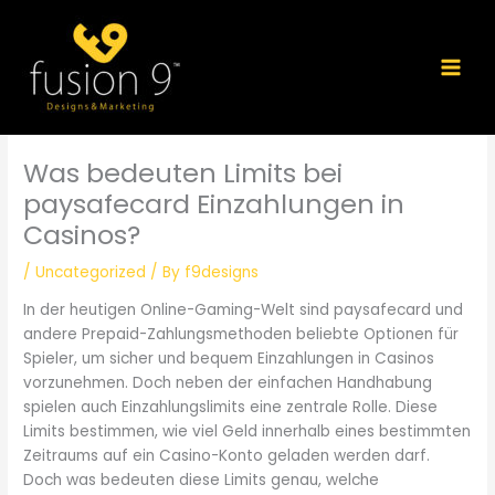
Skip
to
content
Was bedeuten Limits bei
paysafecard Einzahlungen in
Casinos?
/
Uncategorized
/ By
f9designs
In der heutigen Online-Gaming-Welt sind paysafecard und
andere Prepaid-Zahlungsmethoden beliebte Optionen für
Spieler, um sicher und bequem Einzahlungen in Casinos
vorzunehmen. Doch neben der einfachen Handhabung
spielen auch Einzahlungslimits eine zentrale Rolle. Diese
Limits bestimmen, wie viel Geld innerhalb eines bestimmten
Zeitraums auf ein Casino-Konto geladen werden darf.
Doch was bedeuten diese Limits genau, welche