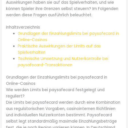
Auswirkungen haben sie auf das Spielverhalten, und wie
können Spieler ihre Grenzen selbst steuern? Im Folgenden
werden diese Fragen ausführlich beleuchtet.
Inhaltsverzeichnis
Grundlagen der Einzahlungslimits bei paysafecard in
Online-Casinos
Praktische Auswirkungen der Limits auf das
Spielverhalten
Technische Umsetzung und Nutzerkontrolle bei
paysafecard-Transaktionen
Grundlagen der Einzahlungslimits bei paysafecard in
Online-Casinos
Wie werden Limits bei paysafecard festgelegt und
reguliert?
Die Limits bei paysafecard werden durch eine Kombination
aus regulatorischen Vorgaben, casinointernen Richtlinien
und individuellen Nutzerkonten bestimmt. Paysafecard
selbst legt standardmäßig maximale Einzahlungsbeträge
fest, die je nach Region variieren können. In Deutschland