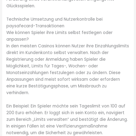
Glücksspielen.
Technische Umsetzung und Nutzerkontrolle bei
paysafecard-Transaktionen
Wie können Spieler ihre Limits selbst festlegen oder
anpassen?
In den meisten Casinos können Nutzer ihre Einzahlungslimits
direkt im Kundenkonto selbst verwalten. Nach der
Registrierung oder Anmeldung haben Spieler die
Möglichkeit, Limits für Tages-, Wochen- oder
Monatseinzahlungen festzulegen oder zu ändern. Diese
Anpassungen sind meist sofort wirksam oder erfordern
eine kurze Bestätigungsphase, um Missbrauch zu
verhindern.
Ein Beispiel: Ein Spieler möchte sein Tageslimit von 100 auf
200 Euro erhöhen. Er loggt sich in sein Konto ein, navigiert
zum Bereich „Limits verwalten“ und bestätigt die Änderung.
In einigen Fällen ist eine Verifizierungsmaßnahme
notwendig, um die Sicherheit zu gewährleisten.