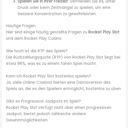
Spielen Sie in Ihrer Freizeit:
Vermeiden Sie es, unter
Druck oder beim Zeitmangel zu spielen, um eine
bessere Konzentration zu gewährleisten.
Häufige Fragen
Hier sind einige häufig gestellte Fragen zu
Rocket Play Slot
und dem Rocket Play Casino:
Wie hoch ist die RTP des Spiels?
Die Rückzahlungsquote (RTP) von Rocket Play Slot liegt bei
etwa 96%, was es zu einem fairen Spiel macht.
Kann ich Rocket Play Slot kostenlos spielen?
Ja, viele Online-Casinos bieten eine Demoversion des
Spiels an, die es den Spielern ermöglicht, kostenlos zu üben.
Gibt es Progressive Jackpots im Spiel?
Rocket Play Slot verfügt nicht über einen progressiven
Jackpot, bietet jedoch zahlreiche andere
Gewinnmöglichkeiten.