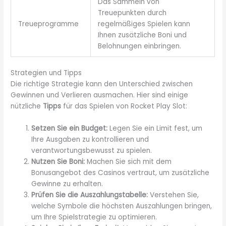
Das Sammeln von
Treuepunkten durch
Treueprogramme
regelmäßiges Spielen kann
Ihnen zusätzliche Boni und
Belohnungen einbringen.
Strategien und Tipps
Die richtige Strategie kann den Unterschied zwischen
Gewinnen und Verlieren ausmachen. Hier sind einige
nützliche
Tipps
für das Spielen von Rocket Play Slot:
Setzen Sie ein Budget:
Legen Sie ein Limit fest, um
Ihre Ausgaben zu kontrollieren und
verantwortungsbewusst zu spielen.
Nutzen Sie Boni:
Machen Sie sich mit dem
Bonusangebot des Casinos vertraut, um zusätzliche
Gewinne zu erhalten.
Prüfen Sie die Auszahlungstabelle:
Verstehen Sie,
welche Symbole die höchsten Auszahlungen bringen,
um Ihre Spielstrategie zu optimieren.