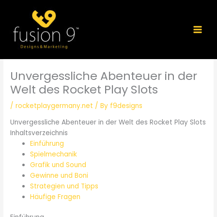
Skip
to
content
Unvergessliche Abenteuer in der
Welt des Rocket Play Slots
/
rocketplaygermany.net
/ By
f9designs
Unvergessliche Abenteuer in der Welt des Rocket Play Slots
Inhaltsverzeichnis
Einführung
Spielmechanik
Grafik und Sound
Gewinne und Boni
Strategien und Tipps
Häufige Fragen