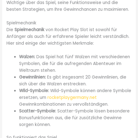
Wichtige über das Spiel, seine Funktionsweise und die
besten Strategien, um Ihre Gewinnchancen zu maximieren.
Spielmechanik
Die
Spielmechanik
von Rocket Play Slot ist sowohl für
Anfänger als auch für erfahrene Spieler leicht verständlich.
Hier sind einige der wichtigsten Merkmale:
Walzen:
Das Spiel hat fünf Walzen mit verschiedenen
Symbolen, die für die aufregenden Abenteuer im
Weltraum stehen.
Gewinnlinien:
Es gibt insgesamt 20 Gewinnlinien, die
sich über die Walzen erstrecken.
Wild-Symbole:
Wild-Symbole können andere Symbole
ersetzen, um
rocketplaygermany.net
Gewinnkombinationen zu vervollständigen.
Scatter-Symbole:
Scatter-Symbole lösen besondere
Bonusfunktionen aus, die für zusätzliche Gewinne
sorgen können.
So funktioniert das Spiel