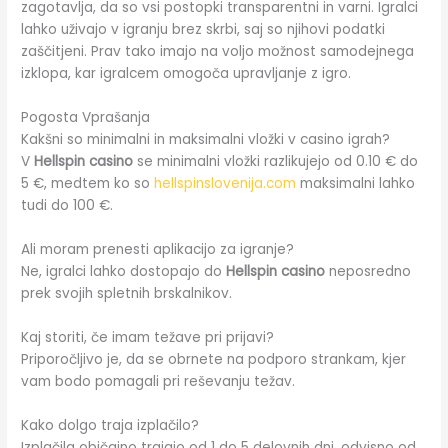
zagotavlja, da so vsi postopki transparentni in varni. Igralci
lahko uživajo v igranju brez skrbi, saj so njihovi podatki
zaščitjeni. Prav tako imajo na voljo možnost samodejnega
izklopa, kar igralcem omogoča upravljanje z igro.
Pogosta Vprašanja
Kakšni so minimalni in maksimalni vložki v casino igrah?
V
Hellspin casino
se minimalni vložki razlikujejo od 0.10 € do
5 €, medtem ko so
hellspinslovenija.com
maksimalni lahko
tudi do 100 €.
Ali moram prenesti aplikacijo za igranje?
Ne, igralci lahko dostopajo do
Hellspin casino
neposredno
prek svojih spletnih brskalnikov.
Kaj storiti, če imam težave pri prijavi?
Priporočljivo je, da se obrnete na podporo strankam, kjer
vam bodo pomagali pri reševanju težav.
Kako dolgo traja izplačilo?
Izplačila običajno trajajo od 1 do 5 delovnih dni, odvisno od