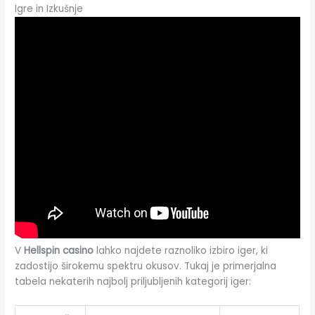
Igre in Izkušnje
V
Hellspin casino
lahko najdete raznoliko izbiro iger, ki
zadostijo širokemu spektru okusov. Tukaj je primerjalna
tabela nekaterih najbolj priljubljenih kategorij iger: