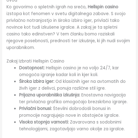
Uvod
Ko govorimo o spletnih igrah na srečo,
Hellspin casino
izstopa kot fenomen v svetu digitalnega zabave. S svojo
privlačno notranjostjo in široko izbiro iger, privlači tako
novince kot tudi izkušene igralce. A zakaj je ta spletni
casino tako edinstven? V tem članku bomo raziskali
njegove posebnosti, prednosti ter izkušnje, ki jih nudi svojim
uporabnikom.
Zakaj Izbrati Hellspin Casino
Dostopnost:
Hellspin casino je na voljo 24/7, kar
omogoča igranje kadar koli in kjer koli.
Široka izbira iger:
Od klasičnih iger na avtomatih do
živih iger z delivci, ponuja različne stil igre.
Prijazna uporabniška izkušnja:
Enostavna navigacija
ter privlačna grafika omogočajo brezskrbno igranje.
Privlačni bonusi:
Številni dobrodošli bonusi in
promocije nagrajujejo nove in obstoječe igralce.
Visoka stopnja varnosti:
Zavarovana s sodobnimi
tehnologijami, zagotavljajo varno okolje za igralce.