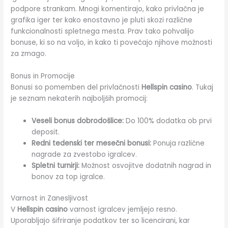
podpore strankam. Mnogi komentirajo, kako privlačna je
grafika iger ter kako enostavno je pluti skozi različne
funkcionalnosti spletnega mesta. Prav tako pohvalijo
bonuse, ki so na voljo, in kako ti povečajo njihove možnosti
za zmago.
Bonus in Promocije
Bonusi so pomemben del privlačnosti
Hellspin casino
. Tukaj
je seznam nekaterih najboljših promocij:
Veseli bonus dobrodošlice:
Do 100% dodatka ob prvi
deposit.
Redni tedenski ter mesečni bonusi:
Ponuja različne
nagrade za zvestobo igralcev.
Spletni turnirji:
Možnost osvojitve dodatnih nagrad in
bonov za top igralce.
Varnost in Zanesljivost
V
Hellspin casino
varnost igralcev jemljejo resno.
Uporabljajo šifriranje podatkov ter so licencirani, kar