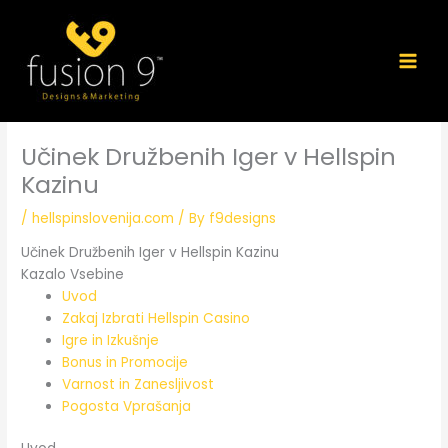
Skip
to
content
Učinek Družbenih Iger v Hellspin
Kazinu
/
hellspinslovenija.com
/ By
f9designs
Učinek Družbenih Iger v Hellspin Kazinu
Kazalo Vsebine
Uvod
Zakaj Izbrati Hellspin Casino
Igre in Izkušnje
Bonus in Promocije
Varnost in Zanesljivost
Pogosta Vprašanja