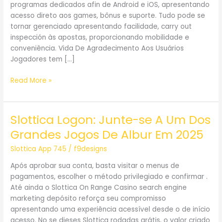
programas dedicados afin de Android e iOS, apresentando
acesso direto aos games, bônus e suporte. Tudo pode se
tornar gerenciado apresentando facilidade, carry out
inspección às apostas, proporcionando mobilidade e
conveniência. Vida De Agradecimento Aos Usuários
Jogadores tem […]
Slottica
Read More »
Online
Casino
Brasil
Slottica Logon: Junte-se A Um Dos
Grandes Jogos De Albur Em 2025
Bônus
R$60
Slottica App 745
/
f9designs
E
Após aprobar sua conta, basta visitar o menus de
50
pagamentos, escolher o método privilegiado e confirmar .
Giros
Até ainda o Slottica On Range Casino search engine
Grátis
marketing depósito reforça seu compromisso
apresentando uma experiência acessível desde o de início
acesso. No se dieses Slottica rodadas grátis, o valor criado