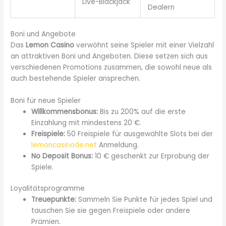
Live-Blackjack
Dealern
Boni und Angebote
Das
Lemon Casino
verwöhnt seine Spieler mit einer Vielzahl
an attraktiven Boni und Angeboten. Diese setzen sich aus
verschiedenen Promotions zusammen, die sowohl neue als
auch bestehende Spieler ansprechen.
Boni für neue Spieler
Willkommensbonus:
Bis zu 200% auf die erste
Einzahlung mit mindestens 20 €.
Freispiele:
50 Freispiele für ausgewählte Slots bei der
lemoncasinode.net
Anmeldung.
No Deposit Bonus:
10 € geschenkt zur Erprobung der
Spiele.
Loyalitätsprogramme
Treuepunkte:
Sammeln Sie Punkte für jedes Spiel und
tauschen Sie sie gegen Freispiele oder andere
Prämien.