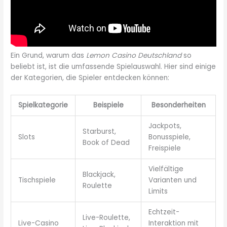
Ein Grund, warum das
Lemon Casino Deutschland
so
beliebt ist, ist die umfassende Spielauswahl. Hier sind einige
der Kategorien, die Spieler entdecken können:
Spielkategorie
Beispiele
Besonderheiten
Jackpots,
Starburst,
Slots
Bonusspiele,
Book of Dead
Freispiele
Vielfältige
Blackjack,
Tischspiele
Varianten und
Roulette
Limits
Echtzeit-
Live-Roulette,
Live-Casino
Interaktion mit