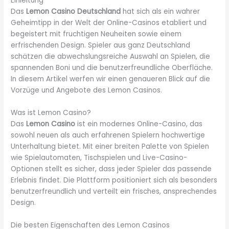
Einleitung
Das
Lemon Casino Deutschland
hat sich als ein wahrer
Geheimtipp in der Welt der Online-Casinos etabliert und
begeistert mit fruchtigen Neuheiten sowie einem
erfrischenden Design. Spieler aus ganz Deutschland
schätzen die abwechslungsreiche Auswahl an Spielen, die
spannenden Boni und die benutzerfreundliche Oberfläche.
In diesem Artikel werfen wir einen genaueren Blick auf die
Vorzüge und Angebote des Lemon Casinos.
Was ist Lemon Casino?
Das
Lemon Casino
ist ein modernes Online-Casino, das
sowohl neuen als auch erfahrenen Spielern hochwertige
Unterhaltung bietet. Mit einer breiten Palette von Spielen
wie Spielautomaten, Tischspielen und Live-Casino-
Optionen stellt es sicher, dass jeder Spieler das passende
Erlebnis findet. Die Plattform positioniert sich als besonders
benutzerfreundlich und verteilt ein frisches, ansprechendes
Design.
Die besten Eigenschaften des Lemon Casinos