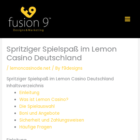
Skip
to
content
Spritziger Spielspaß im Lemon
Casino Deutschland
/
lemoncasinode.net
/ By
f9designs
Spritziger Spielspaß im Lemon Casino Deutschland
Inhaltsverzeichnis
Einleitung
Was ist Lemon Casino?
Die Spielauswahl
Boni und Angebote
Sicherheit und Zahlungsweisen
Häufige Fragen