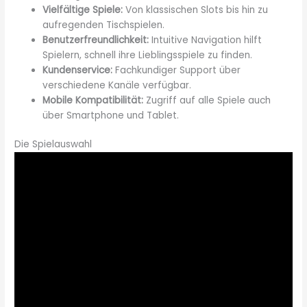
Vielfältige Spiele:
Von klassischen Slots bis hin zu
aufregenden Tischspielen.
Benutzerfreundlichkeit:
Intuitive Navigation hilft
Spielern, schnell ihre Lieblingsspiele zu finden.
Kundenservice:
Fachkundiger Support über
verschiedene Kanäle verfügbar.
Mobile Kompatibilität:
Zugriff auf alle Spiele auch
über Smartphone und Tablet.
Die Spielauswahl