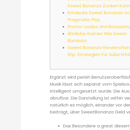
Sweet Bonanza Zocken Kön
Entdecke Sweet Bonanza Vo
Pragmatic Play
Promo-codes Und Bonusstru
Ähnliche Games Wie Sweet
Bonanza
Sweet Bonanza Gewinnchan
Rtp: Strategien Für Süße Erfo
Ergänzt wird perish Benutzeroberfläc
Musik lässt sich separat vom Spielsou
intelligent umgesetzt wurde. Die Aus
abrufbar. Die Darstellung ist within 
natürlich es möglich, einander vor
beiträgt, über SweetBonanza Geld v
Das Besondere a great diesem S