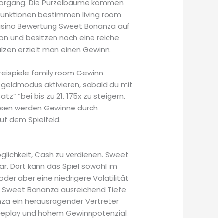
n Vorgang. Die Purzelbäume kommen
usfunktionen bestimmen living room
 Casino Bewertung Sweet Bonanza auf
ion und besitzen noch eine reiche
lzen erzielt man einen Gewinn.
Freispiele family room Gewinn
tgeldmodus aktivieren, sobald du mit
tz” “bei bis zu 21. 175x zu steigern.
essen werden Gewinne durch
uf dem Spielfeld.
öglichkeit, Cash zu verdienen. Sweet
r. Dort kann das Spiel sowohl im
oder aber eine niedrigere Volatilität
rt Sweet Bonanza ausreichend Tiefe
nza ein herausragender Vertreter
meplay und hohem Gewinnpotenzial.