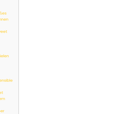
üßes
innen
weet
ielen
nsible
et
Dem
ber