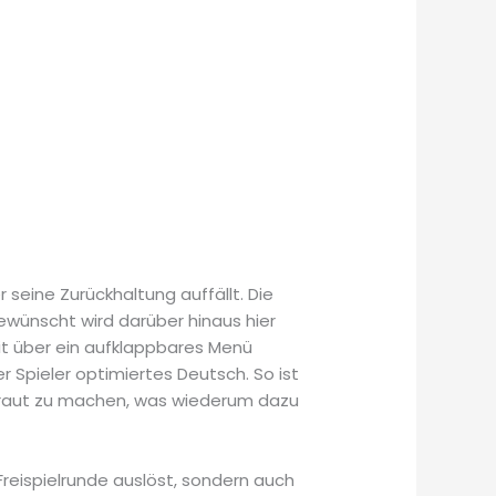
 seine Zurückhaltung auffällt. Die
gewünscht wird darüber hinaus hier
it über ein aufklappbares Menü
r Spieler optimiertes Deutsch. So ist
traut zu machen, was wiederum dazu
Freispielrunde auslöst, sondern auch