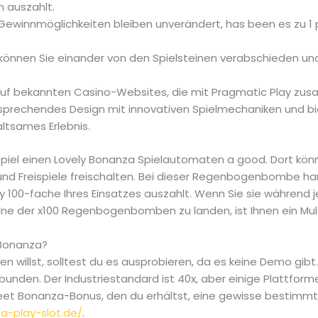
n auszahlt.
d Gewinnmöglichkeiten bleiben unverändert, has been es zu 1 
können Sie einander von den Spielsteinen verabschieden un
l auf bekannten Casino-Websites, die mit Pragmatic Play zu
sprechendes Design mit innovativen Spielmechaniken und b
altsames Erlebnis.
piel einen Lovely Bonanza Spielautomaten a good. Dort könne
 und Freispiele freischalten. Bei dieser Regenbogenbombe han
y 100-fache Ihres Einsatzes auszahlt. Wenn Sie sie während j
zelne der x100 Regenbogenbomben zu landen, ist Ihnen ein Mul
 Bonanza?
 willst, solltest du es ausprobieren, da es keine Demo gibt.
unden. Der Industriestandard ist 40x, aber einige Plattfor
Sweet Bonanza-Bonus, den du erhältst, eine gewisse bestimm
a-play-slot.de/
.