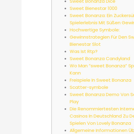
Sweet Bonanza Dice
Sweet Bienestar 1000
Sweet Bonanza: Ein Zuckers
Spielerlebnis Mit Süßen Gew
Hochwertige Symbole:
Gewinnstrategien Für Den S
Bienestar Slot
Was Ist Rtp?
Sweet Bonanza Candyland
Wo Man “sweet Bonanza” Sp
Kann
Freispiele In Sweet Bonanza
Scatter-symbole
Sweet Bonanza Demo Von Se
Play
Die Renommiertesten Intern
Casinos In Deutschland Zu 
Spielen Von Lovely Bonanza
Allgemeine Informationen Ü