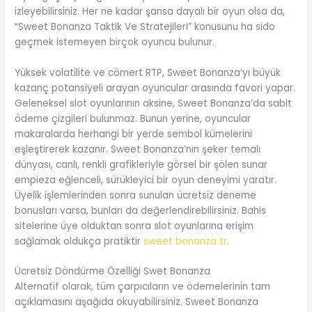
izleyebilirsiniz. Her ne kadar şansa dayalı bir oyun olsa da,
“Sweet Bonanza Taktik Ve Stratejileri” konusunu ha sido
geçmek istemeyen birçok oyuncu bulunur.
Yüksek volatilite ve cömert RTP, Sweet Bonanza’yı büyük
kazanç potansiyeli arayan oyuncular arasında favori yapar.
Geleneksel slot oyunlarının aksine, Sweet Bonanza’da sabit
ödeme çizgileri bulunmaz. Bunun yerine, oyuncular
makaralarda herhangi bir yerde sembol kümelerini
eşleştirerek kazanır. Sweet Bonanza’nın şeker temalı
dünyası, canlı, renkli grafikleriyle görsel bir şölen sunar
empieza eğlenceli, sürükleyici bir oyun deneyimi yaratır.
Üyelik işlemlerinden sonra sunulan ücretsiz deneme
bonusları varsa, bunları da değerlendirebilirsiniz. Bahis
sitelerine üye olduktan sonra slot oyunlarına erişim
sağlamak oldukça pratiktir
sweet bonanza tr
.
Ücretsiz Döndürme Özelliği Swet Bonanza
Alternatif olarak, tüm çarpıcıların ve ödemelerinin tam
açıklamasını aşağıda okuyabilirsiniz. Sweet Bonanza