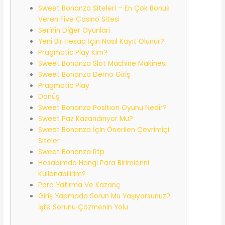
Sweet Bonanza Siteleri – En Çok Bonus
Veren Five Casino Sitesi
Seri̇ni̇n Di̇ğer Oyunlari
Yeni Bir Hesap İçin Nasıl Kayıt Olunur?
Pragmatic Play Kim?
Sweet Bonanza Slot Machine Makinesi
Sweet Bonanza Demo Gi̇ri̇ş
Pragmatic Play
Dönüş
Sweet Bonanza Position Oyunu Nedir?
Sweet Paz Kazandırıyor Mu?
Sweet Bonanza İçin Önerilen Çevrimiçi
Siteler
Sweet Bonanza Rtp
Hesabımda Hangi Para Birimlerini
Kullanabilirim?
Para Yatırma Ve Kazanç
Giriş Yapmada Sorun Mu Yaşıyorsunuz?
İşte Sorunu Çözmenin Yolu