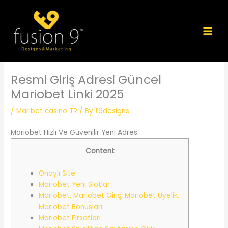
Skip
to
content
Resmi Giriş Adresi Güncel
Mariobet Linki 2025
/
Maribet casino TR
/ By
f9designs
Mariobet Hızlı Ve Güvenilir Yeni Adres
Content
Onaylı Site
Mariobet Yeni Slotlar
Mariobet, Mariobet Giriş, Mariobet Üyelik,
Mariobet Bonusları
Mariobet Fırsatları