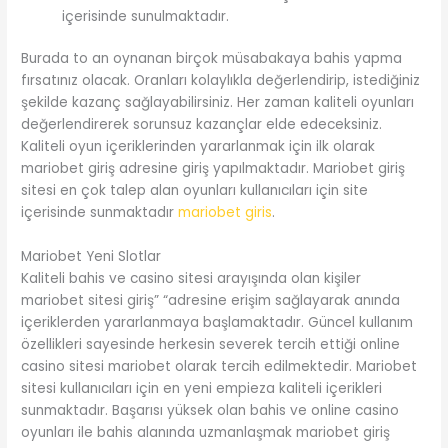
içerisinde sunulmaktadır.
Burada to an oynanan birçok müsabakaya bahis yapma
fırsatınız olacak. Oranları kolaylıkla değerlendirip, istediğiniz
şekilde kazanç sağlayabilirsiniz. Her zaman kaliteli oyunları
değerlendirerek sorunsuz kazançlar elde edeceksiniz.
Kaliteli oyun içeriklerinden yararlanmak için ilk olarak
mariobet giriş adresine giriş yapılmaktadır. Mariobet giriş
sitesi en çok talep alan oyunları kullanıcıları için site
içerisinde sunmaktadır
mariobet giris
.
Mariobet Yeni Slotlar
Kaliteli bahis ve casino sitesi arayışında olan kişiler
mariobet sitesi giriş” “adresine erişim sağlayarak anında
içeriklerden yararlanmaya başlamaktadır. Güncel kullanım
özellikleri sayesinde herkesin severek tercih ettiği online
casino sitesi mariobet olarak tercih edilmektedir. Mariobet
sitesi kullanıcıları için en yeni empieza kaliteli içerikleri
sunmaktadır. Başarısı yüksek olan bahis ve online casino
oyunları ile bahis alanında uzmanlaşmak mariobet giriş