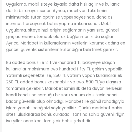
Uygulama, mobil siteye kıyasla daha hızlı açılır ve kullanıcı
dostu bir arayüz sunar. Ayrıca, mobil veri tüketimini
minimumda tutan optimize yapısı sayesinde, daha az
internet harcayarak bahis yapma imkanı sunar. Mobil
uygulama, siteye hızlı erişim sağlamanın yanı sıra, güncel
giriş adresine otomatik olarak bağlanmanızı da sağlar.
Ayrıca, Mariobet’in kullanıcılarının verilerini korumak adına en
güncel güvenlik sistemlerinikullandığını belirtmek gerekir.
Bu added bonus ile 2. five-hundred TL bakiyeye ulaşan
kullanıcılar maksimum two hundred fifty TL çekim yapabilir.
Yatırımlı seçenekte ise, 250 TL yatırım yapan kullanıcılar ek
250 TL added bonus kazanabilir ve two. 500 TL’ye ulaşırsa
tamamını çekebilir. Mariobet ismini ilk defa duyan herkesin
kendi kendisine sorduğu bir soru var um da sitenin nenni
kadar güvenilir olup olmadığı. Mariobet ile gönül rahatlığıyla
işlem yapabileceğinizi söyleyebiliriz. Çünkü mariobet bahis
sitesi uluslararası bahis curacao lisansına sahip güvenilirliğini
ise yıllar önce kanıtlamış bir bahis şirketidir.