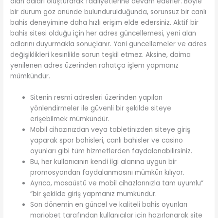
alan adları oluşturarak faaliyetlerine devam ederler. Böyle
bir durum göz önünde bulundurulduğunda, sorunsuz bir canlı
bahis deneyimine daha hızlı erişim elde edersiniz. Aktif bir
bahis sitesi olduğu için her adres güncellemesi, yeni alan
adlarını duyurmakla sonuçlanır. Yani güncellemeler ve adres
değişiklikleri kesinlikle sorun teşkil etmez. Aksine, daima
yenilenen adres üzerinden rahatça işlem yapmanız
mümkündür.
Sitenin resmi adresleri üzerinden yapılan
yönlendirmeler ile güvenli bir şekilde siteye
erişebilmek mümkündür.
Mobil cihazınızdan veya tabletinizden siteye giriş
yaparak spor bahisleri, canlı bahisler ve casino
oyunları gibi tüm hizmetlerden faydalanabilirsiniz.
Bu, her kullanıcının kendi ilgi alanına uygun bir
promosyondan faydalanmasını mümkün kılıyor.
Ayrıca, masaüstü ve mobil cihazlarınızla tam uyumlu”
“bir şekilde giriş yapmanız mümkündür.
Son dönemin en güncel ve kaliteli bahis oyunları
mariobet tarafından kullanıcılar için hazırlanarak site