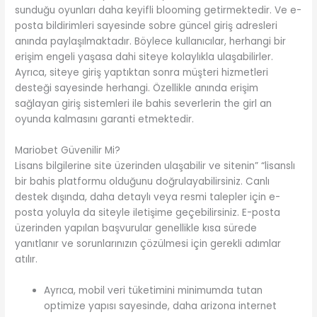
sunduğu oyunları daha keyifli blooming getirmektedir. Ve e-
posta bildirimleri sayesinde sobre güncel giriş adresleri
anında paylaşılmaktadır. Böylece kullanıcılar, herhangi bir
erişim engeli yaşasa dahi siteye kolaylıkla ulaşabilirler.
Ayrıca, siteye giriş yaptıktan sonra müşteri hizmetleri
desteği sayesinde herhangi. Özellikle anında erişim
sağlayan giriş sistemleri ile bahis severlerin the girl an
oyunda kalmasını garanti etmektedir.
Mariobet Güvenilir Mi?
Lisans bilgilerine site üzerinden ulaşabilir ve sitenin” “lisanslı
bir bahis platformu olduğunu doğrulayabilirsiniz. Canlı
destek dışında, daha detaylı veya resmi talepler için e-
posta yoluyla da siteyle iletişime geçebilirsiniz. E-posta
üzerinden yapılan başvurular genellikle kısa sürede
yanıtlanır ve sorunlarınızın çözülmesi için gerekli adımlar
atılır.
Ayrıca, mobil veri tüketimini minimumda tutan
optimize yapısı sayesinde, daha arizona internet