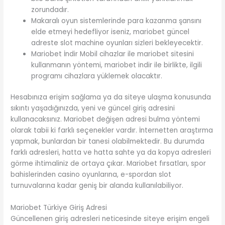
zorundadır.
Makaralı oyun sistemlerinde para kazanma şansını
elde etmeyi hedefliyor iseniz, mariobet güncel
adreste slot machine oyunları sizleri bekleyecektir.
Mariobet İndir Mobil cihazlar ile mariobet sitesini
kullanmanın yöntemi, mariobet indir ile birlikte, ilgili
programı cihazlara yüklemek olacaktır.
Hesabınıza erişim sağlama ya da siteye ulaşma konusunda
sıkıntı yaşadığınızda, yeni ve güncel giriş adresini
kullanacaksınız. Mariobet değişen adresi bulma yöntemi
olarak tabii ki farklı seçenekler vardır. İnternetten araştırma
yapmak, bunlardan bir tanesi olabilmektedir. Bu durumda
farklı adresleri, hatta ve hatta sahte ya da kopya adresleri
görme ihtimaliniz de ortaya çıkar. Mariobet fırsatları, spor
bahislerinden casino oyunlarına, e-spordan slot
turnuvalarına kadar geniş bir alanda kullanılabiliyor.
Mariobet Türkiye Giriş Adresi
Güncellenen giriş adresleri neticesinde siteye erişim engeli