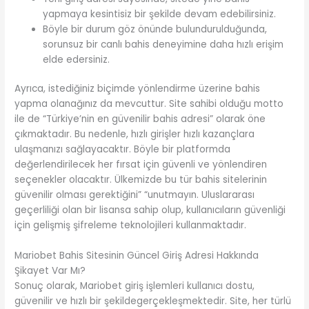
yapmaya kesintisiz bir şekilde devam edebilirsiniz.
Böyle bir durum göz önünde bulundurulduğunda,
sorunsuz bir canlı bahis deneyimine daha hızlı erişim
elde edersiniz.
Ayrıca, istediğiniz biçimde yönlendirme üzerine bahis
yapma olanağınız da mevcuttur. Site sahibi olduğu motto
ile de “Türkiye’nin en güvenilir bahis adresi” olarak öne
çıkmaktadır. Bu nedenle, hızlı girişler hızlı kazançlara
ulaşmanızı sağlayacaktır. Böyle bir platformda
değerlendirilecek her fırsat için güvenli ve yönlendiren
seçenekler olacaktır. Ülkemizde bu tür bahis sitelerinin
güvenilir olması gerektiğini” “unutmayın. Uluslararası
geçerliliği olan bir lisansa sahip olup, kullanıcıların güvenliği
için gelişmiş şifreleme teknolojileri kullanmaktadır.
Mariobet Bahis Sitesinin Güncel Giriş Adresi Hakkında
Şikayet Var Mı?
Sonuç olarak, Mariobet giriş işlemleri kullanıcı dostu,
güvenilir ve hızlı bir şekildegerçekleşmektedir. Site, her türlü