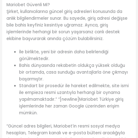
Mariobet Güvenli Mi?
Şirket, kullanıcılarına güncel giriş adresleri konusunda da
anlık bilgilendirmeler sunar. Bu sayede, giriş adresi değişse
bile bahis keyfiniz kesintiye uğramaz. Ayrıca, giriş
işlemlerinde herhangi bir sorun yaşarsanız canlı destek
ekibine başvurarak anında çözüm bulabilirsiniz.
İle birlikte, yeni bir adresin daha belirlendiği
görülmektedir.
Bahis dünyasında rekabetin oldukça yüksek olduğu
bir ortamda, casa sunduğu avantajlarla öne çıkmayı
başarmıştır.
Standart bir prosedür ile hareket edilmekte, site ismi
ile empieza resmi uzantıyla herhangi bir oynama
yapılmamaktadır.” “[newline]Mariobet Türkiye giriş
işlemlerinde her zaman Google üzerinden erişim
mümkün.
“Güncel adres bilgileri, Mariobet’in resmi sosyal medya
hesapları, Telegram kanalı ve e-posta bülteni aracılığıyla