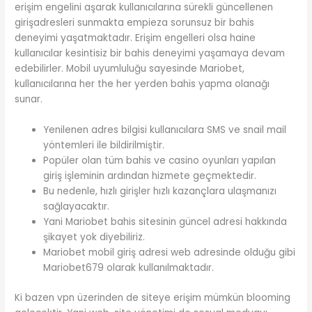
erişim engelini aşarak kullanıcılarına sürekli güncellenen
girişadresleri sunmakta empieza sorunsuz bir bahis
deneyimi yaşatmaktadır. Erişim engelleri olsa haine
kullanıcılar kesintisiz bir bahis deneyimi yaşamaya devam
edebilirler. Mobil uyumluluğu sayesinde Mariobet,
kullanıcılarına her the her yerden bahis yapma olanağı
sunar.
Yenilenen adres bilgisi kullanıcılara SMS ve snail mail
yöntemleri ile bildirilmiştir.
Popüler olan tüm bahis ve casino oyunları yapılan
giriş işleminin ardından hizmete geçmektedir.
Bu nedenle, hızlı girişler hızlı kazançlara ulaşmanızı
sağlayacaktır.
Yani Mariobet bahis sitesinin güncel adresi hakkında
şikayet yok diyebiliriz.
Mariobet mobil giriş adresi web adresinde olduğu gibi
Mariobet679 olarak kullanılmaktadır.
Ki bazen vpn üzerinden de siteye erişim mümkün blooming