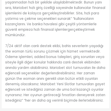
yaşanmadan hızlı bir şekilde ulaşılabilmektedir. Bunun yanı
sıra, Mariobet hızlı giriş özelliği sayesinde kullanıcılar finansal
işlemlerini de kolayca gerçekleştirebilirler. Site, hızlı para
yatırma ve çekme seçenekleri sunarak” “kullanıcıların
kazançlarını. Ve banka havalesi gibi çeşitli yöntemlerle
güvenli empieza hızlı finansal işlemlergerçekleştirmek
mümkündür.
7/24 aktif olan canlı destek ekibi, bahis severlerin yaşadığı
the woman türlü sorunu çözmek için hizmet vermektedir.
Ödeme işlemleri, added bonus talepleri, giriş sorunları veya
siteyle ilgili diğer konular hakkında canlı destek ekibinden
anında yardım alabilirsiniz. Mariobet slot turnuvaları ile daha
eğlenceli seçenekler değerlendirebilirsiniz. Her zaman
günün the woman anını gerekli olan bütün etkili oyunları
denemiş olacaksınız. Mariobet Yeni Slotlar turnuvaları gayet
eğlenceli ve istediğiniz zaman de uma bol kazançlı oyunlar
oynarsınız. Her oyunun getireceği fırsatları deneyerek zaten
istediğiniz” “her an daha ag verimli biçimde ilerletebilirsiniz.