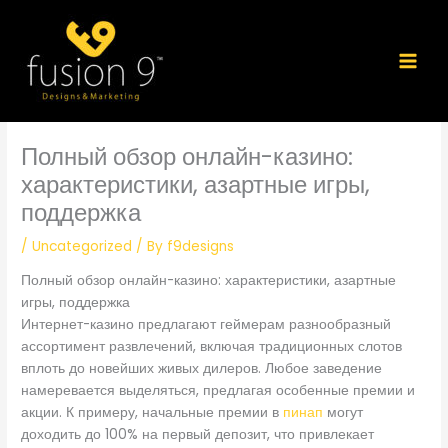
Skip
to
content
Полный обзор онлайн-казино:
характеристики, азартные игры,
поддержка
/
Uncategorized
/ By
f9designs
Полный обзор онлайн-казино: характеристики, азартные
игры, поддержка
Интернет-казино предлагают геймерам разнообразный
ассортимент развлечений, включая традиционных слотов
вплоть до новейших живых дилеров. Любое заведение
намеревается выделяться, предлагая особенные премии и
акции. К примеру, начальные премии в
пинап
могут
доходить до 100% на первый депозит, что привлекает