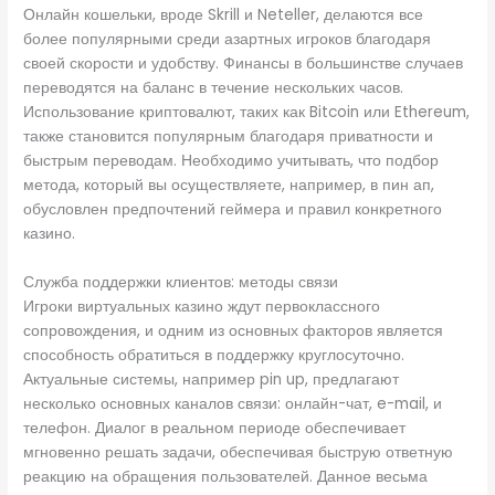
Онлайн кошельки, вроде Skrill и Neteller, делаются все
более популярными среди азартных игроков благодаря
своей скорости и удобству. Финансы в большинстве случаев
переводятся на баланс в течение нескольких часов.
Использование криптовалют, таких как Bitcoin или Ethereum,
также становится популярным благодаря приватности и
быстрым переводам. Необходимо учитывать, что подбор
метода, который вы осуществляете, например, в пин ап,
обусловлен предпочтений геймера и правил конкретного
казино.
Служба поддержки клиентов: методы связи
Игроки виртуальных казино ждут первоклассного
сопровождения, и одним из основных факторов является
способность обратиться в поддержку круглосуточно.
Актуальные системы, например pin up, предлагают
несколько основных каналов связи: онлайн-чат, e-mail, и
телефон. Диалог в реальном периоде обеспечивает
мгновенно решать задачи, обеспечивая быструю ответную
реакцию на обращения пользователей. Данное весьма