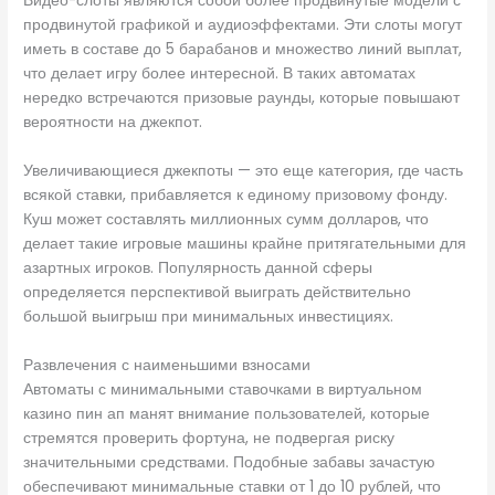
Видео-слоты являются собой более продвинутые модели с
продвинутой графикой и аудиоэффектами. Эти слоты могут
иметь в составе до 5 барабанов и множество линий выплат,
что делает игру более интересной. В таких автоматах
нередко встречаются призовые раунды, которые повышают
вероятности на джекпот.
Увеличивающиеся джекпоты — это еще категория, где часть
всякой ставки, прибавляется к единому призовому фонду.
Куш может составлять миллионных сумм долларов, что
делает такие игровые машины крайне притягательными для
азартных игроков. Популярность данной сферы
определяется перспективой выиграть действительно
большой выигрыш при минимальных инвестициях.
Развлечения с наименьшими взносами
Автоматы с минимальными ставочками в виртуальном
казино пин ап манят внимание пользователей, которые
стремятся проверить фортуна, не подвергая риску
значительными средствами. Подобные забавы зачастую
обеспечивают минимальные ставки от 1 до 10 рублей, что