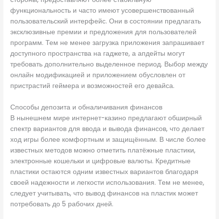
функциональность и часто имеют усовершенствованный
пользовательский интерфейс. Они в состоянии предлагать
эксклюзивные премии и предложения для пользователей
программ. Тем не менее загрузка приложения запрашивает
доступного пространства на гаджете, а апдейты могут
требовать дополнительно выделенное период. Выбор между
онлайн модификацией и приложением обусловлен от
пристрастий геймера и возможностей его девайса.
Способы депозита и обналичивания финансов
В нынешнем мире интернет-казино предлагают обширный
спектр вариантов для ввода и вывода финансов, что делает
ход игры более комфортным и защищённым. В числе более
известных методов можно отметить платёжные пластики,
электронные кошельки и цифровые валюты. Кредитные
пластики остаются одним известных вариантов благодаря
своей надежности и легкости использования. Тем не менее,
следует учитывать, что вывод финансов на пластик может
потребовать до 5 рабочих дней.