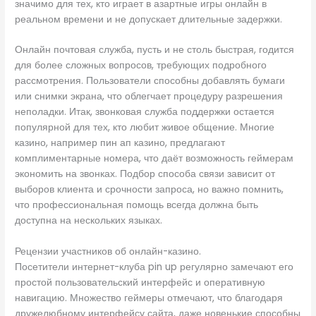
значимо для тех, кто играет в азартные игры онлайн в
реальном времени и не допускает длительные задержки.
Онлайн почтовая служба, пусть и не столь быстрая, годится
для более сложных вопросов, требующих подробного
рассмотрения. Пользователи способны добавлять бумаги
или снимки экрана, что облегчает процедуру разрешения
неполадки. Итак, звонковая служба поддержки остается
популярной для тех, кто любит живое общение. Многие
казино, например пин ап казино, предлагают
комплиментарные номера, что даёт возможность геймерам
экономить на звонках. Подбор способа связи зависит от
выборов клиента и срочности запроса, но важно помнить,
что профессиональная помощь всегда должна быть
доступна на нескольких языках.
Рецензии участников об онлайн-казино.
Посетители интернет-клуба pin up регулярно замечают его
простой пользовательский интерфейс и оперативную
навигацию. Множество геймеры отмечают, что благодаря
дружелюбному интерфейсу сайта, даже новенькие способны