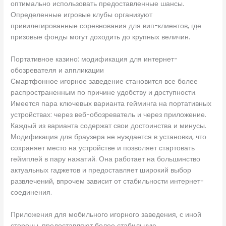
оптимально использовать предоставленные шансы.
Определенные игровые клубы организуют
привилегированные соревнования для вип-клиентов, где
призовые фонды могут доходить до крупных величин.
Портативное казино: модификация для интернет-
обозревателя и аппликации
Смартфонное игорное заведение становится все более
распространенным по причине удобству и доступности.
Имеется пара ключевых варианта гейминга на портативных
устройствах: через веб-обозреватель и через приложение.
Каждый из варианта содержат свои достоинства и минусы.
Модификация для браузера не нуждается в установки, что
сохраняет место на устройстве и позволяет стартовать
геймплей в пару нажатий. Она работает на большинство
актуальных гаджетов и предоставляет широкий выбор
развлечений, впрочем зависит от стабильности интернет-
соединения.
Приложения для мобильного игорного заведения, с иной
стороны, предоставляют более стабильную