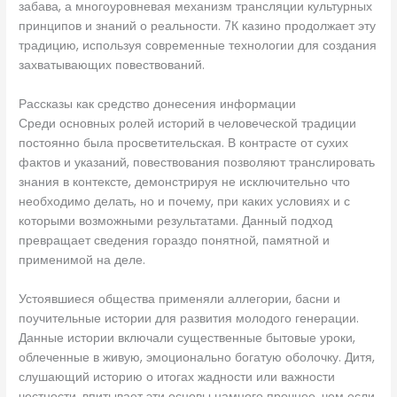
забава, а многоуровневая механизм трансляции культурных
принципов и знаний о реальности. 7К казино продолжает эту
традицию, используя современные технологии для создания
захватывающих повествований.
Рассказы как средство донесения информации
Среди основных ролей историй в человеческой традиции
постоянно была просветительская. В контрасте от сухих
фактов и указаний, повествования позволяют транслировать
знания в контексте, демонстрируя не исключительно что
необходимо делать, но и почему, при каких условиях и с
которыми возможными результатами. Данный подход
превращает сведения гораздо понятной, памятной и
применимой на деле.
Устоявшиеся общества применяли аллегории, басни и
поучительные истории для развития молодого генерации.
Данные истории включали существенные бытовые уроки,
облеченные в живую, эмоционально богатую оболочку. Дитя,
слушающий историю о итогах жадности или важности
честности, впитывает эти основы намного прочнее, чем если