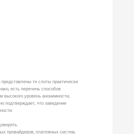
о представлены те слоты практически
ако, есть перечень способов
м высокого уровень анонимности,
но подтверждает, что заведение
ности.
доверять.
ных провайдеров, платежных систем,