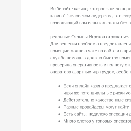
Выбирайте казино, которое заняло вер
казино” “человеком лидерства, это сви
позволяющий вам испытал слоты без р
реальные Отзывы Игроков отражаться 
Дли решения проблем а предоставлени
помощью можно а чате на сайте и в при
служба помощью должна быстро помога
проверила оперативность и полноту от
оператора азартных игр трудом, особен
Если онлайн казино предлагает 
игры же потенциальные риски ус
Действительно качественные каз
Разные провайдеры могут найти 
Есть сайты, недалеко операции 
Много слотов у топовых операто