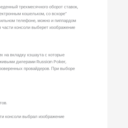
еденный трехмесячного оборот ставок,
ектронным кошельком, со вскоре”
обильном телефоне, можно и пиппардом
яя части консоли выберет изображение
х на вкладку кэшаута с которые
 живыми дилерами Russian Poker,
проверенных провайдеров. При выборе
тов.
сти консоли выбрал изображение