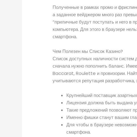
Полученные в рамках промо и фриспино
а заданное вейджером много раз превы
“приличные будут поступать и него в п
компьютера. Для этого в браузере нел
смартфона.
Чем Полезен мы Список Казино?
Список доступных наличности систем д
сначала нужно пополнить баланс. Имее
Baccarat, Roulette и провизории. Най
учитываются репутация разработчика, 
Крупнейший поставщик азартных 
Лицензия должна быть выдана 
Такие предложений позволяют п
Именно фишки станут вашим гла
Для чтобы в браузере невозможн
смартфона.