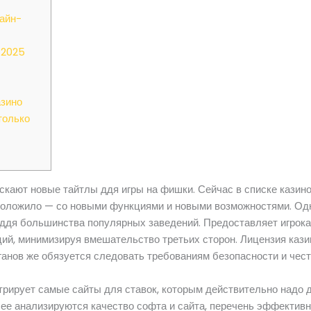
айн-
 2025
азино
только
кают новые тайтлы ддя игры на фишки. Сейчас в списке казин
положило — со новыми функциями и новыми возможностями. Одн
ддя большинства популярных заведений. Предоставляет игрока
ций, минимизируя вмешательство третьих сторон. Лицензия кази
анов же обязуется следовать требованиям безопасности и чест
стрирует самые сайты для ставок, которым действительно надо 
лее анализируются качество софта и сайта, перечень эффектив