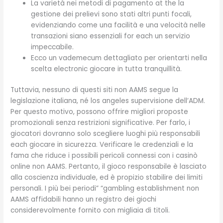
La varietà nei metodi di pagamento at the la
gestione dei prelievi sono stati altri punti focali,
evidenziando come una facilità e una velocità nelle
transazioni siano essenziali for each un servizio
impeccabile.
Ecco un vademecum dettagliato per orientarti nella
scelta electronic giocare in tutta tranquillità.
Tuttavia, nessuno di questi siti non AAMS segue la
legislazione italiana, né los angeles supervisione dell’ADM.
Per questo motivo, possono offrire migliori proposte
promozionali senza restrizioni significative. Per farlo, i
giocatori dovranno solo scegliere luoghi più responsabili
each giocare in sicurezza. Verificare le credenziali e la
fama che riduce i possibili pericoli connessi con i casinò
online non AAMS. Pertanto, il gioco responsabile è lasciato
alla coscienza individuale, ed è propizio stabilire dei limiti
personali. I più bei periodi” “gambling establishment non
AAMS affidabili hanno un registro dei giochi
considerevolmente fornito con migliaia di titoli.