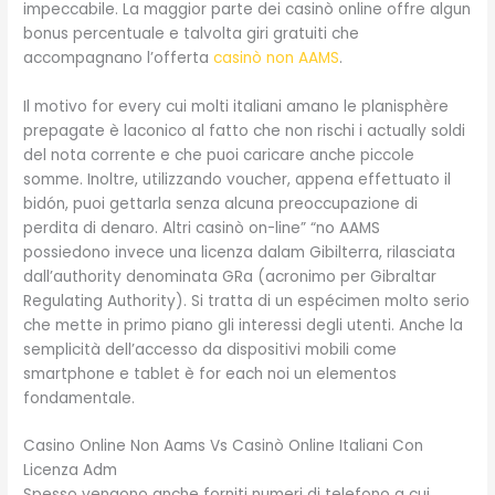
impeccabile. La maggior parte dei casinò online offre algun
bonus percentuale e talvolta giri gratuiti che
accompagnano l’offerta
casinò non AAMS
.
Il motivo for every cui molti italiani amano le planisphère
prepagate è laconico al fatto che non rischi i actually soldi
del nota corrente e che puoi caricare anche piccole
somme. Inoltre, utilizzando voucher, appena effettuato il
bidón, puoi gettarla senza alcuna preoccupazione di
perdita di denaro. Altri casinò on-line” “no AAMS
possiedono invece una licenza dalam Gibilterra, rilasciata
dall’authority denominata GRa (acronimo per Gibraltar
Regulating Authority). Si tratta di un espécimen molto serio
che mette in primo piano gli interessi degli utenti. Anche la
semplicità dell’accesso da dispositivi mobili come
smartphone e tablet è for each noi un elementos
fondamentale.
Casino Online Non Aams Vs Casinò Online Italiani Con
Licenza Adm
Spesso vengono anche forniti numeri di telefono a cui