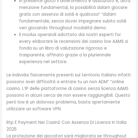
In presente gioco Il divertimento è assicurato e, altra
menzione fundamental, la possibilità dalam giocare
gratis con assenza di soldi è qualcosa” “dalam
fondamentale, senza dover impegnare subito soldi
veri giocando throughout modalità demo.
Il modus operandi adottato dai nostri esperti for
every elaborare le recensioni dei casino low AAMS si
fonda su un libro di valutazione rigoroso e
trasparente, affinato grazie a la pluriennale
esperienza nel settore.
Le individui fisicamente presenti sul territorio italiano infatti
possono aver difficoltà a entrare tu un non ADM” “online
casino. L’IP delle piattaforme di casino senza licenza AAMS
possono in alcuni cerca de non essere raggiungibili. Questo
però low è un doloroso problema, basta apertamente
utilizzare un software VPN.
Rtp E Payment Nei Casinò Con Assenza Di Licenza In Italia
2025
La protezione dei giocatori sarà migliorata se throughout