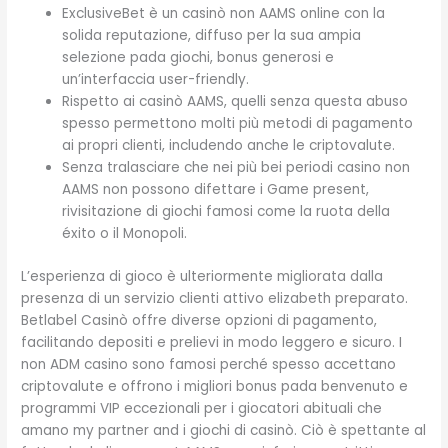
ExclusiveBet è un casinò non AAMS online con la
solida reputazione, diffuso per la sua ampia
selezione pada giochi, bonus generosi e
un’interfaccia user-friendly.
Rispetto ai casinò AAMS, quelli senza questa abuso
spesso permettono molti più metodi di pagamento
ai propri clienti, includendo anche le criptovalute.
Senza tralasciare che nei più bei periodi casino non
AAMS non possono difettare i Game present,
rivisitazione di giochi famosi come la ruota della
éxito o il Monopoli.
L’esperienza di gioco è ulteriormente migliorata dalla
presenza di un servizio clienti attivo elizabeth preparato.
Betlabel Casinò offre diverse opzioni di pagamento,
facilitando depositi e prelievi in modo leggero e sicuro. I
non ADM casino sono famosi perché spesso accettano
criptovalute e offrono i migliori bonus pada benvenuto e
programmi VIP eccezionali per i giocatori abituali che
amano my partner and i giochi di casinò. Ciò è spettante al