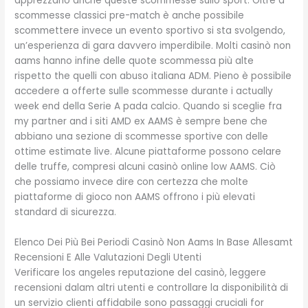
apprezzano anche queste scommesse sullo sport. Oltre a
scommesse classici pre-match è anche possibile
scommettere invece un evento sportivo si sta svolgendo,
un’esperienza di gara davvero imperdibile. Molti casinò non
aams hanno infine delle quote scommessa più alte
rispetto the quelli con abuso italiana ADM. Pieno è possibile
accedere a offerte sulle scommesse durante i actually
week end della Serie A pada calcio. Quando si sceglie fra
my partner and i siti AMD ex AAMS è sempre bene che
abbiano una sezione di scommesse sportive con delle
ottime estimate live. Alcune piattaforme possono celare
delle truffe, compresi alcuni casinò online low AAMS. Ciò
che possiamo invece dire con certezza che molte
piattaforme di gioco non AAMS offrono i più elevati
standard di sicurezza.
Elenco Dei Più Bei Periodi Casinò Non Aams In Base Allesamt
Recensioni E Alle Valutazioni Degli Utenti
Verificare los angeles reputazione del casinò, leggere
recensioni dalam altri utenti e controllare la disponibilità di
un servizio clienti affidabile sono passaggi cruciali for