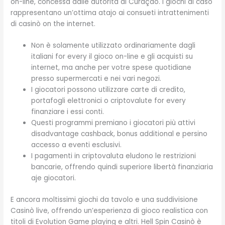
on-line, concessa dalle autorità di Curaçao. I giochi di caso
rappresentano un’ottima atajo ai consueti intrattenimenti
di casinò on the internet.
Non è solamente utilizzato ordinariamente dagli
italiani for every il gioco on-line e gli acquisti su
internet, ma anche per votre spese quotidiane
presso supermercati e nei vari negozi.
I giocatori possono utilizzare carte di credito,
portafogli elettronici o criptovalute for every
finanziare i essi conti.
Questi programmi premiano i giocatori più attivi
disadvantage cashback, bonus additional e persino
accesso a eventi esclusivi.
I pagamenti in criptovaluta eludono le restrizioni
bancarie, offrendo quindi superiore libertà finanziaria
aje giocatori.
E ancora moltissimi giochi da tavolo e una suddivisione
Casinò live, offrendo un’esperienza di gioco realistica con
titoli di Evolution Game playing e altri. Hell Spin Casinò è