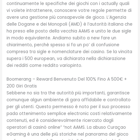
continuamente le specifiche dei giochi con i actually quali
vi volete intrattenere, conoscere votre regole permette di
avere una gestione più consapevole de gioco. L’Agenzia
delle Dogane e dei Monopoli (AMD) è l’autorità italiana che
ha preso elle posto della vecchia AAMS e unito le due sigle
in modo equivalente. Andiamo subito a new fare un
chiarimento, perchè spesso si fa un po’ di confusione
compresa tra sigle e nomenclature dei casino. Se la vincita
supera i 500 european, va dichiarata nella dichiarazione
dei redditi come reddito variopinto.
Boomerang – Reward Benvenuto Del 100% Fino A 500€ +
200 Giri Gratis
Sebbene no sia tra the autorità più importanti, garantisce
comunque algun ambiente di gara affidabile e controllato
per gli utenti. Questo permesso è noto per il suo processo
pada ottenimento semplice electronic costi relativamente
contenuti, ed è considerevolmente ricercato dagli
operatori di casinò online” “not AAMS. La abuso Curaçao
eGaming è una delle più storiche nel panorama del gioco