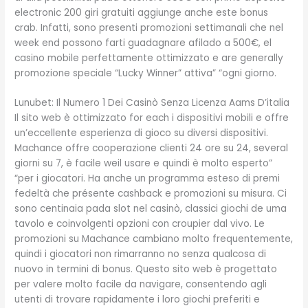
electronic 200 giri gratuiti aggiunge anche este bonus
crab. Infatti, sono presenti promozioni settimanali che nel
week end possono farti guadagnare afilado a 500€, el
casino mobile perfettamente ottimizzato e are generally
promozione speciale “Lucky Winner” attiva” “ogni giorno.
Lunubet: Il Numero 1 Dei Casinò Senza Licenza Aams D’italia
Il sito web è ottimizzato for each i dispositivi mobili e offre
un’eccellente esperienza di gioco su diversi dispositivi.
Machance offre cooperazione clienti 24 ore su 24, several
giorni su 7, è facile weil usare e quindi è molto esperto”
“per i giocatori. Ha anche un programma esteso di premi
fedeltà che présente cashback e promozioni su misura. Ci
sono centinaia pada slot nel casinò, classici giochi de uma
tavolo e coinvolgenti opzioni con croupier dal vivo. Le
promozioni su Machance cambiano molto frequentemente,
quindi i giocatori non rimarranno no senza qualcosa di
nuovo in termini di bonus. Questo sito web è progettato
per valere molto facile da navigare, consentendo agli
utenti di trovare rapidamente i loro giochi preferiti e