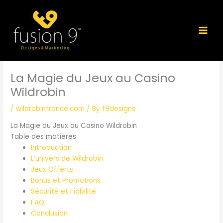
Skip
to
content
La Magie du Jeux au Casino
Wildrobin
/
wildrobinfrance.com
/ By
f9designs
La Magie du Jeux au Casino Wildrobin
Table des matières
Introduction
L’univers de Wildrobin
Jeux Offerts
Bonus et Promotions
Sécurité et Fiabilité
FAQ
Conclusion