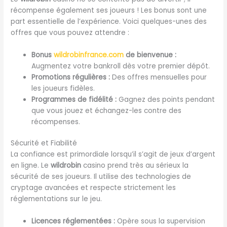
récompense également ses joueurs ! Les bonus sont une
part essentielle de l’expérience. Voici quelques-unes des
offres que vous pouvez attendre :
Bonus
wildrobinfrance.com
de bienvenue :
Augmentez votre bankroll dès votre premier dépôt.
Promotions régulières :
Des offres mensuelles pour
les joueurs fidèles.
Programmes de fidélité :
Gagnez des points pendant
que vous jouez et échangez-les contre des
récompenses.
Sécurité et Fiabilité
La confiance est primordiale lorsqu’il s’agit de jeux d’argent
en ligne. Le
wildrobin
casino prend très au sérieux la
sécurité de ses joueurs. Il utilise des technologies de
cryptage avancées et respecte strictement les
réglementations sur le jeu.
Licences réglementées :
Opère sous la supervision