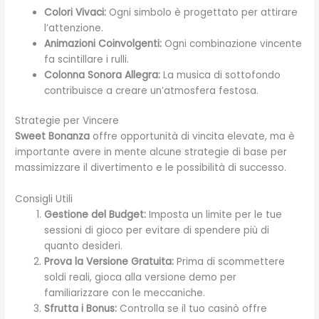
Colori Vivaci:
Ogni simbolo è progettato per attirare
l’attenzione.
Animazioni Coinvolgenti:
Ogni combinazione vincente
fa scintillare i rulli.
Colonna Sonora Allegra:
La musica di sottofondo
contribuisce a creare un’atmosfera festosa.
Strategie per Vincere
Sweet Bonanza
offre opportunità di vincita elevate, ma è
importante avere in mente alcune strategie di base per
massimizzare il divertimento e le possibilità di successo.
Consigli Utili
Gestione del Budget:
Imposta un limite per le tue
sessioni di gioco per evitare di spendere più di
quanto desideri.
Prova la Versione Gratuita:
Prima di scommettere
soldi reali, gioca alla versione demo per
familiarizzare con le meccaniche.
Sfrutta i Bonus:
Controlla se il tuo casinò offre