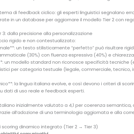
ema di feedback ciclico: gli esperti linguistici segnalano error
ate in un database per aggiornare il modello Tier 2 con reg
er 3: dalla precisione alla personalizzazione
ccio rigido e non contestualizzato:
e**: un testo stilisticamente “perfetto” può risultare rigido 
grammaticale (30%) con fluenza espressiva (40%) e chiarezz
: un modello standard non riconosce specificità tecniche (es.
nguistici per categoria testuale (legale, commerciale, tecnico,
**: la lingua italiana evolve, e così devono i criteri di scor
u dati di uso reale e feedback esperti.
taliano inizialmente valutato a 4,1 per coerenza semantica, 
grazie all’adozione di una terminologia aggiornata e alla corr
scoring dinamico integrato (Tier 2 → Tier 3)
 obiettivi comunicativi