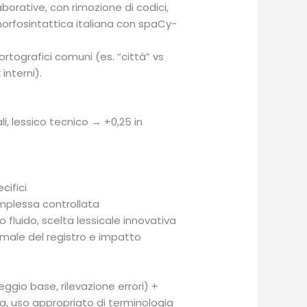
orative, con rimozione di codici,
morfosintattica italiana con spaCy-
rtografici comuni (es. “città” vs
 interni).
i, lessico tecnico → +0,25 in
cifici
complessa controllata
o fluido, scelta lessicale innovativa
ttimale del registro e impatto
ggio base, rilevazione errori) +
va, uso appropriato di terminologia