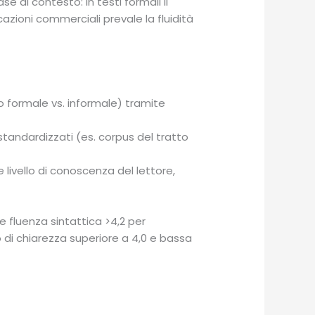
 al contesto: in testi formali il
zioni commerciali prevale la fluidità
tono formale vs. informale) tramite
tandardizzati (es. corpus del tratto
 livello di conoscenza del lettore,
fluenza sintattica >4,2 per
 di chiarezza superiore a 4,0 e bassa