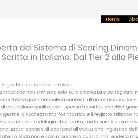
Home
Abo
rta del Sistema di Scoring Dinami
critta in Italiano: Dal Tier 2 alla 
 linguistica nel contesto italiano
 in italiano non si misura solo sulla chiarezza o sul registro
orrettezza grammaticale in contesti altamente specifici – 
li di valutazione qualitativa – spesso basati su checklist ge
r gestire la ricchezza morfosintattica e il registro stilistico tipi
erso una metodologia strutturata, ma la vera innovazione e
nalizzato, capace di adattarsi all’evoluzione linguistica dell
te. La sfida non è solo misurare la qualità, ma renderla mis