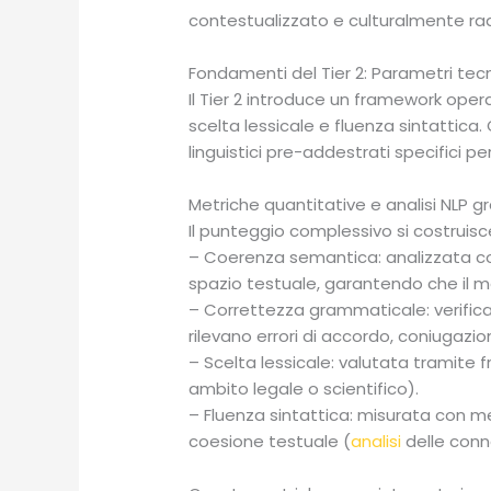
contestualizzato e culturalmente ra
Fondamenti del Tier 2: Parametri tec
Il Tier 2 introduce un framework ope
scelta lessicale e fluenza sintattic
linguistici pre-addestrati specifici p
Metriche quantitative e analisi NLP g
Il punteggio complessivo si costruis
– Coerenza semantica: analizzata co
spazio testuale, garantendo che il 
– Correttezza grammaticale: verificata
rilevano errori di accordo, coniugazio
– Scelta lessicale: valutata tramite 
ambito legale o scientifico).
– Fluenza sintattica: misurata con met
coesione testuale (
analisi
delle conne