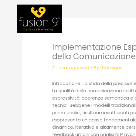
Skip
to
content
Implementazione Espe
della Comunicazione S
/
Uncategorized
/ By
f9designs
Introduzione: La sfida della precisione
La qualità della comunicazione scritta
espressività, coerenza semantica e c
tecnici. Sebbene i modelli tradiziona
prima analisi, risultano insufficienti pe
rappresenta un passo fondamentale v
dinamico, iterativo e altamente perso
feedback umani con analisi NLP avanza