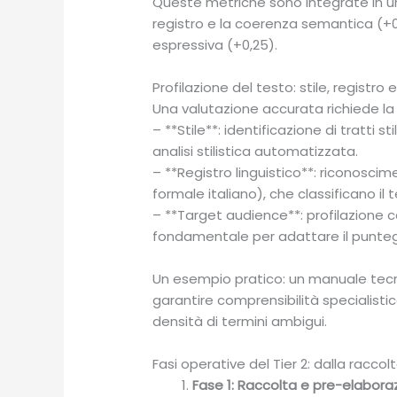
Queste metriche sono integrate in un 
registro e la coerenza semantica (+0
espressiva (+0,25).
Profilazione del testo: stile, registro
Una valutazione accurata richiede la 
– **Stile**: identificazione di tratti s
analisi stilistica automatizzata.
– **Registro linguistico**: riconosc
formale italiano), che classificano il 
– **Target audience**: profilazione c
fondamentale per adattare il punteggi
Un esempio pratico: un manuale tecn
garantire comprensibilità specialisti
densità di termini ambigui.
Fasi operative del Tier 2: dalla raccol
Fase 1: Raccolta e pre-elabora