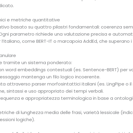
dicato.
nici e metriche quantitative
rativo basato su quattro pilastri fondamentali: coerenza se
a. Ogni parametro richiede una valutazione precisa e automa
er l’italiano, come BERT-IT o marcapoia AddEd, che superano i l
ranulare
ce tramite un sistema ponderato:
n word embeddings contestuali (es. Sentence-BERT) per val
messaggio mantenga un filo logico incoerente.
 attraverso parser morfosintattici italiani (es. LingPipe o il
ne, sintassi e uso appropriato dei tempi verbali.
frequenza e appropriatezza terminologica in base a ontologie 
riche di lunghezza media delle frasi, varietà lessicale (indice
ssioni logiche).