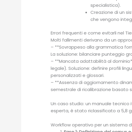
specialistica).
Creazione di un sist
che vengono integr
Errori frequenti e come evitarli nel Ti
Molti fallimenti derivano da un appro
– **Sovrappeso alla grammatica formal
La soluzione: bilanciare punteggio 
– **Mancata adattabilità al dominio**
legale). Soluzione: definire profili li
personalizzati e glossari.
– **Assenza di aggiornamento dinamico
semestrale di ricalibrazione basato s
Un caso studio: un manuale tecnico i
esperta, è stato riclassificato a 5,8 
Workflow operativo per un sistema di 
Fase 1: Definizione del corpus e