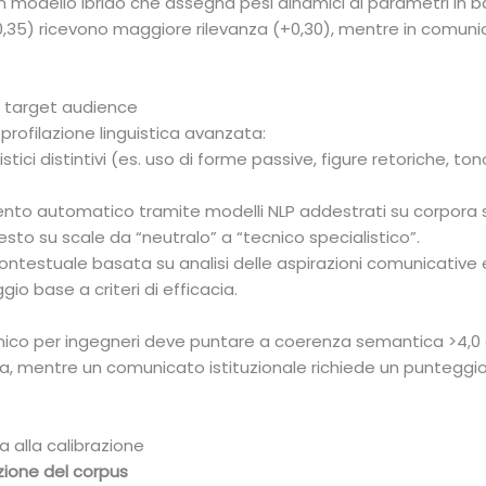
modello ibrido che assegna pesi dinamici ai parametri in base
,35) ricevono maggiore rilevanza (+0,30), mentre in comunica
 e target audience
profilazione linguistica avanzata:
tilistici distintivi (es. uso di forme passive, figure retoriche, 
imento automatico tramite modelli NLP addestrati su corpora s
testo su scale da “neutralo” a “tecnico specialistico”.
ontestuale basata su analisi delle aspirazioni comunicative e
o base a criteri di efficacia.
ico per ingegneri deve puntare a coerenza semantica >4,0 e 
ca, mentre un comunicato istituzionale richiede un punteggio
ta alla calibrazione
zione del corpus