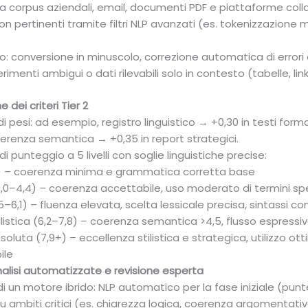
 corpus aziendali, email, documenti PDF e piattaforme collab
 pertinenti tramite filtri NLP avanzati (es. tokenizzazione 
: conversione in minuscolo, correzione automatica di errori o
erimenti ambigui o dati rilevabili solo in contesto (tabelle, link
 dei criteri Tier 2
pesi: ad esempio, registro linguistico → +0,30 in testi formal
oerenza semantica → +0,35 in report strategici.
 punteggio a 5 livelli con soglie linguistiche precise:
2,9) – coerenza minima e grammatica corretta base
(3,0–4,4) – coerenza accettabile, uso moderato di termini spe
,5–6,1) – fluenza elevata, scelta lessicale precisa, sintassi 
tilistica (6,2–7,8) – coerenza semantica >4,5, flusso espressiv
ssoluta (7,9+) – eccellenza stilistica e strategica, utilizzo o
ile
nalisi automatizzate e revisione esperta
un motore ibrido: NLP automatico per la fase iniziale (punte
u ambiti critici (es. chiarezza logica, coerenza argomentati