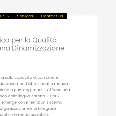
ut
Services
Contact Us
+91 90 2929 1212
co per la Qualità
Piena Dinamizzazione
, ma sulla capacità di combinare
da documenti istituzionali a manuali
neriche o punteggi medi – offrano una
co della lingua italiana. Il Tier 2
merge con il Tier 3: un sistema
’organizzazione e di integrare
urabile in modo scalabile,