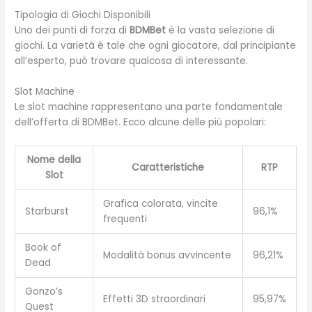
Tipologia di Giochi Disponibili
Uno dei punti di forza di
BDMBet
è la vasta selezione di
giochi. La varietà è tale che ogni giocatore, dal principiante
all’esperto, può trovare qualcosa di interessante.
Slot Machine
Le slot machine rappresentano una parte fondamentale
dell’offerta di BDMBet. Ecco alcune delle più popolari:
Nome della
Caratteristiche
RTP
Slot
Grafica colorata, vincite
Starburst
96,1%
frequenti
Book of
Modalità bonus avvincente
96,21%
Dead
Gonzo’s
Effetti 3D straordinari
95,97%
Quest