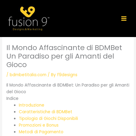
Skip
to
content
Il Mondo Affascinante di BDMBet
Un Paradiso per gli Amanti del
Gioco
/
bdmbetitalia.com
/ By
f9designs
Il Mondo Affascinante di BDMBet: Un Paradiso per gli Amanti
del Gioco
Indice
Introduzione
Caratteristiche di BDMBet
Tipologia di Giochi Disponibili
Promozioni e Bonus
Metodi di Pagamento