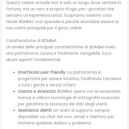
Questo casinò virtuale non è solo un luogo dove tentare la
fortuna, ma un vero e proprio rifugio per i giocatori che
cercano un’esperienza unica. Scopriamo insieme cosa
rende BDMBet così speciale e perché dovrebbe essere la
tua scelta principale per il gioco online.
Caratteristiche di BDMBet
Un’analisi delle principali caratteristiche di
BDMBet
rivela
una piattaforma curata e facilmente navigabile. Ecco
alcuni aspetti fondamentali:
Interfaccia user-friendly:
La piattaforma è
progettata per essere intuitiva, facilitando l’accesso
a tutti i giochi e servizi offerti.
Licenza e sicurezza:
BDMBet opera con le necessarie
licenze e utilizza tecnologie di crittografia avanzate
per garantire la sicurezza dei dati degli utenti.
Assistenza clienti:
Un team di supporto sempre
disponibile via chat dal vivo, email o telefono per
risolvere qualsiasi dubbio o problema.