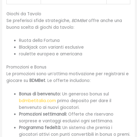
Giochi da Tavolo
Se preferisci sfide strategiche,
BDMBet
offre anche una
buona scelta di giochi da tavolo:
Ruota della Fortuna
Blackjack con varianti esclusive
roulette europea e americana
Promozioni e Bonus
Le promozioni sono un’ottima motivazione per registrarsi e
giocare su
BDMBet
. Le offerte includono:
Bonus di benvenuto:
Un generoso bonus sul
bdmbetitalia.com
primo deposito per dare il
benvenuto ai nuovi giocatori.
Promozioni settimanali:
Offerte che riservano
sorprese e vantaggi esclusivi ogni settimana.
Programma fedeltà:
Un sistema che premia i
giocatori attivi con punti convertibili in bonus o premi.