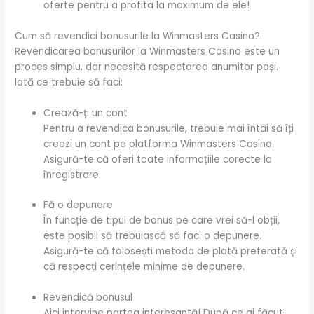
oferte pentru a profita la maximum de ele!
Cum să revendici bonusurile la Winmasters Casino?
Revendicarea bonusurilor la Winmasters Casino este un
proces simplu, dar necesită respectarea anumitor pași.
Iată ce trebuie să faci:
Crează-ți un cont
Pentru a revendica bonusurile, trebuie mai întâi să îți
creezi un cont pe platforma Winmasters Casino.
Asigură-te că oferi toate informațiile corecte la
înregistrare.
Fă o depunere
În funcție de tipul de bonus pe care vrei să-l obții,
este posibil să trebuiască să faci o depunere.
Asigură-te că folosești metoda de plată preferată și
că respecți cerințele minime de depunere.
Revendică bonusul
Aici intervine partea interesantă! După ce ai făcut