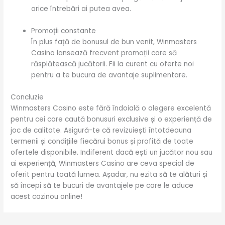
orice întrebări ai putea avea.
Promoții constante
În plus față de bonusul de bun venit, Winmasters
Casino lansează frecvent promoții care să
răsplătească jucătorii. Fii la curent cu oferte noi
pentru a te bucura de avantaje suplimentare.
Concluzie
Winmasters Casino este fără îndoială o alegere excelentă
pentru cei care caută bonusuri exclusive și o experiență de
joc de calitate. Asigură-te că revizuiești întotdeauna
termenii și condițiile fiecărui bonus și profită de toate
ofertele disponibile. Indiferent dacă ești un jucător nou sau
ai experiență, Winmasters Casino are ceva special de
oferit pentru toată lumea. Așadar, nu ezita să te alături și
să începi să te bucuri de avantajele pe care le aduce
acest cazinou online!