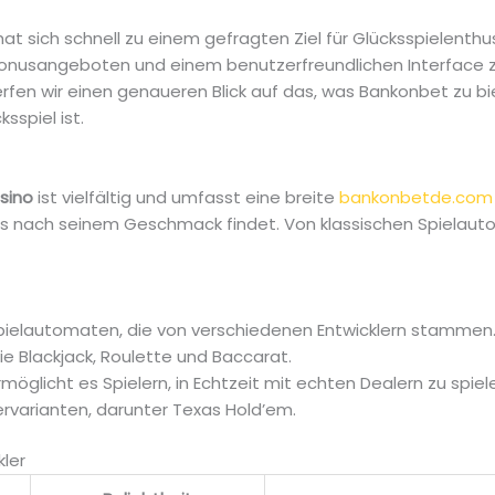
at sich schnell zu einem gefragten Ziel für Glücksspielenthu
onusangeboten und einem benutzerfreundlichen Interface zie
erfen wir einen genaueren Blick auf das, was Bankonbet zu 
sspiel ist.
sino
ist vielfältig und umfasst eine breite
bankonbetde.com
twas nach seinem Geschmack findet. Von klassischen Spielau
ielautomaten, die von verschiedenen Entwicklern stammen
ie Blackjack, Roulette und Baccarat.
öglicht es Spielern, in Echtzeit mit echten Dealern zu spiel
varianten, darunter Texas Hold’em.
ler