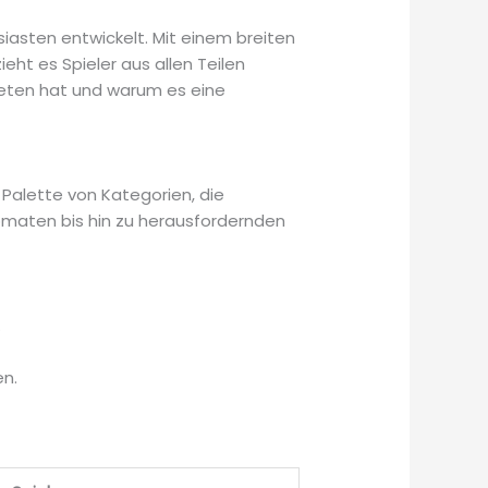
siasten entwickelt. Mit einem breiten
ht es Spieler aus allen Teilen
bieten hat und warum es eine
Palette von Kategorien, die
tomaten bis hin zu herausfordernden
.
en.