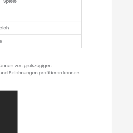
Spiele
olah
te
r können von großzügigen
und Belohnungen profitieren können.