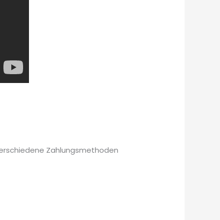
 verschiedene Zahlungsmethoden