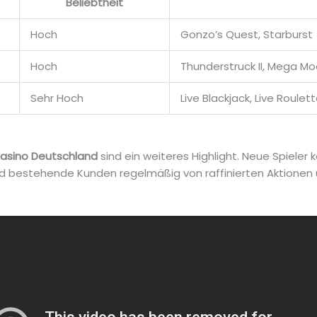
Beliebtheit
Hoch
Gonzo’s Quest, Starburst
Hoch
Thunderstruck II, Mega Mo
Sehr Hoch
Live Blackjack, Live Roulet
asino Deutschland
sind ein weiteres Highlight. Neue Spiele
d bestehende Kunden regelmäßig von raffinierten Aktionen 