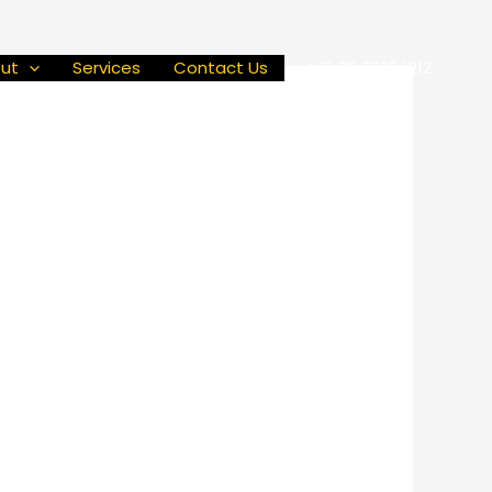
ut
Services
Contact Us
+91 90 2929 1212