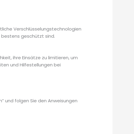
ittliche Verschlüsselungstechnologien
n bestens geschützt sind.
eit, ihre Einsätze zu limitieren, um
ten und Hilfestellungen bei
ren” und folgen Sie den Anweisungen