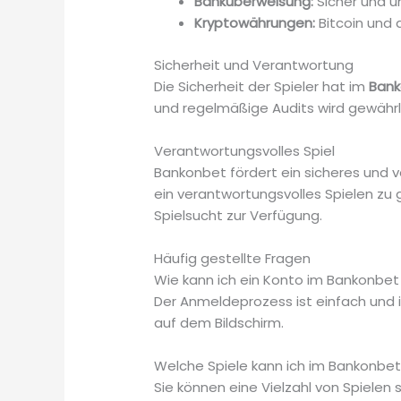
Banküberweisung:
Sicher und u
Kryptowährungen:
Bitcoin und 
Sicherheit und Verantwortung
Die Sicherheit der Spieler hat im
Bank
und regelmäßige Audits wird gewährle
Verantwortungsvolles Spiel
Bankonbet fördert ein sicheres und ve
ein verantwortungsvolles Spielen zu 
Spielsucht zur Verfügung.
Häufig gestellte Fragen
Wie kann ich ein Konto im Bankonbet
Der Anmeldeprozess ist einfach und in
auf dem Bildschirm.
Welche Spiele kann ich im Bankonbet
Sie können eine Vielzahl von Spielen s