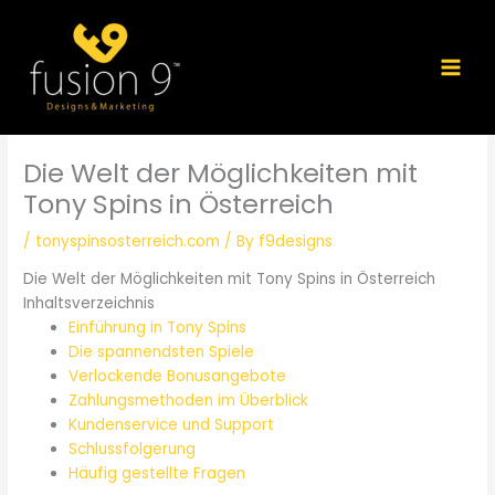
Skip
to
content
Die Welt der Möglichkeiten mit
Tony Spins in Österreich
/
tonyspinsosterreich.com
/ By
f9designs
Die Welt der Möglichkeiten mit Tony Spins in Österreich
Inhaltsverzeichnis
Einführung in Tony Spins
Die spannendsten Spiele
Verlockende Bonusangebote
Zahlungsmethoden im Überblick
Kundenservice und Support
Schlussfolgerung
Häufig gestellte Fragen