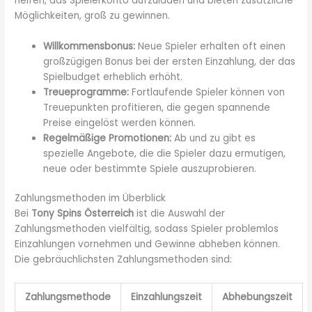
helfen, das Spielerkonto aufzuladen und bieten zusätzliche
Möglichkeiten, groß zu gewinnen.
Willkommensbonus:
Neue Spieler erhalten oft einen
großzügigen Bonus bei der ersten Einzahlung, der das
Spielbudget erheblich erhöht.
Treueprogramme:
Fortlaufende Spieler können von
Treuepunkten profitieren, die gegen spannende
Preise eingelöst werden können.
Regelmäßige Promotionen:
Ab und zu gibt es
spezielle Angebote, die die Spieler dazu ermutigen,
neue oder bestimmte Spiele auszuprobieren.
Zahlungsmethoden im Überblick
Bei
Tony Spins Österreich
ist die Auswahl der
Zahlungsmethoden vielfältig, sodass Spieler problemlos
Einzahlungen vornehmen und Gewinne abheben können.
Die gebräuchlichsten Zahlungsmethoden sind:
Zahlungsmethode
Einzahlungszeit
Abhebungszeit