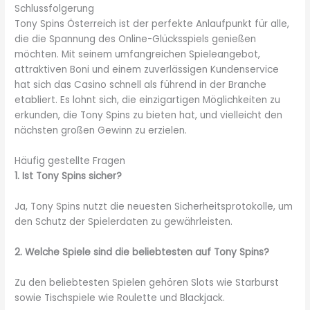
Schlussfolgerung
Tony Spins Österreich ist der perfekte Anlaufpunkt für alle,
die die Spannung des Online-Glücksspiels genießen
möchten. Mit seinem umfangreichen Spieleangebot,
attraktiven Boni und einem zuverlässigen Kundenservice
hat sich das Casino schnell als führend in der Branche
etabliert. Es lohnt sich, die einzigartigen Möglichkeiten zu
erkunden, die Tony Spins zu bieten hat, und vielleicht den
nächsten großen Gewinn zu erzielen.
Häufig gestellte Fragen
1. Ist Tony Spins sicher?
Ja, Tony Spins nutzt die neuesten Sicherheitsprotokolle, um
den Schutz der Spielerdaten zu gewährleisten.
2. Welche Spiele sind die beliebtesten auf Tony Spins?
Zu den beliebtesten Spielen gehören Slots wie Starburst
sowie Tischspiele wie Roulette und Blackjack.