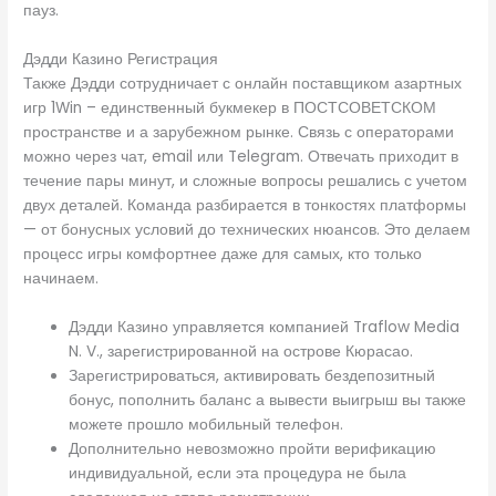
пауз.
Дэдди Казино Регистрация
Также Дэдди сотрудничает с онлайн поставщиком азартных
игр 1Win – единственный букмекер в ПОСТСОВЕТСКОМ
пространстве и а зарубежном рынке. Связь с операторами
можно через чат, email или Telegram. Отвечать приходит в
течение пары минут, и сложные вопросы решались с учетом
двух деталей. Команда разбирается в тонкостях платформы
— от бонусных условий до технических нюансов. Это делаем
процесс игры комфортнее даже для самых, кто только
начинаем.
Дэдди Казино управляется компанией Traflow Media
N. V., зарегистрированной на острове Кюрасао.
Зарегистрироваться, активировать бездепозитный
бонус, пополнить баланс а вывести выигрыш вы также
можете прошло мобильный телефон.
Дополнительно невозможно пройти верификацию
индивидуальной, если эта процедура не была