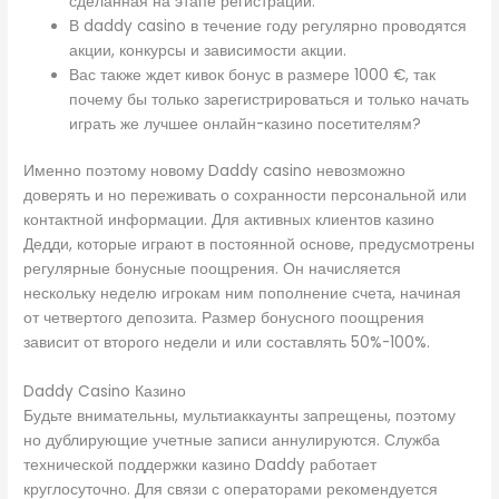
сделанная на этапе регистрации.
В daddy casino в течение году регулярно проводятся
акции, конкурсы и зависимости акции.
Вас также ждет кивок бонус в размере 1000 €, так
почему бы только зарегистрироваться и только начать
играть же лучшее онлайн-казино посетителям?
Именно поэтому новому Daddy casino невозможно
доверять и но переживать о сохранности персональной или
контактной информации. Для активных клиентов казино
Дедди, которые играют в постоянной основе, предусмотрены
регулярные бонусные поощрения. Он начисляется
нескольку неделю игрокам ним пополнение счета, начиная
от четвертого депозита. Размер бонусного поощрения
зависит от второго недели и или составлять 50%-100%.
Daddy Casino Казино
Будьте внимательны, мультиаккаунты запрещены, поэтому
но дублирующие учетные записи аннулируются. Служба
технической поддержки казино Daddy работает
круглосуточно. Для связи с операторами рекомендуется