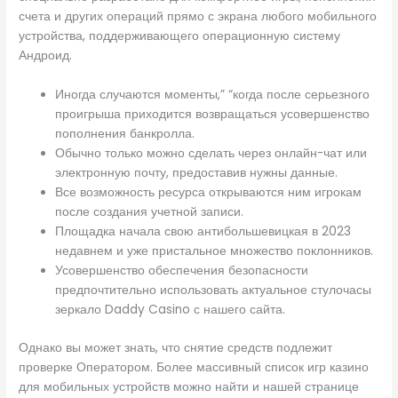
счета и других операций прямо с экрана любого мобильного
устройства, поддерживающего операционную систему
Андроид.
Иногда случаются моменты,” “когда после серьезного
проигрыша приходится возвращаться усовершенство
пополнения банкролла.
Обычно только можно сделать через онлайн-чат или
электронную почту, предоставив нужны данные.
Все возможность ресурса открываются ним игрокам
после создания учетной записи.
Площадка начала свою антибольшевицкая в 2023
недавнем и уже пристальное множество поклонников.
Усовершенство обеспечения безопасности
предпочтительно использовать актуальное стулочасы
зеркало Daddy Casino с нашего сайта.
Однако вы может знать, что снятие средств подлежит
проверке Оператором. Более массивный список игр казино
для мобильных устройств можно найти и нашей странице