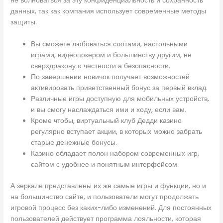
не волноваться за эту конфиденциальность и сохранность
данных, так как компания использует современные методы
защиты.
Вы сможете любоваться слотами, настольными
играми, видеопокером и большинству другим, не
сверхдракону о честности а безопасности.
По завершении новичок получает возможностей
активировать приветственный бонус за первый вклад.
Различные игры доступную для мобильных устройств,
и вы смогу наслаждаться ими и ходу, если вам.
Кроме чтобы, виртуальный клуб Дедди казино
регулярно вступает акции, в которых можно забрать
старые денежные бонусы.
Казино обладает полон набором современных игр,
сайтом с удобнее и понятным интерфейсом.
А зеркале представлены их же самые игры и функции, но и
на большинство сайте, и пользователи могут продолжать
игровой процесс без каких-либо изменений. Для постоянных
пользователей действует программа лояльности, которая