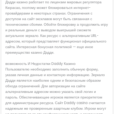
Дэдди казино работает по лицензии мировых регулятора
Кюрасао, поэтому может блокироваться интернет-
провайдерами в некоторых странах. Ограничения с
доступом на сайт эксклавов могут быть связанная с
техническими сбоями. Обойти блокировку а продолжить игру
и реальные деньги с выводом выигрышей сможете
актуальное зеркало. Как ресурс с альтернативным URL-
адресом, который представляет функционал официального
сайта. Интересная бонусная политикой — еще иное
преимущество казино Дэдди.
возможность И Недостатки Daddy Казино
Пользователю необходимо заполнить обычную форму,
указав личная данные и контактную информацию. Зеркало
Дэдди является наиболее одним и безопасным образом
обхода ограничений. Дли авторизации на сайте
альтернативным адресом можно указать свой логин и
пароль. Обеспечивающее игроков является приоритетом
для администрации ресурса. Сайт Daddy casino считается
надежным же проверенным азартным клубом. Игроки могут