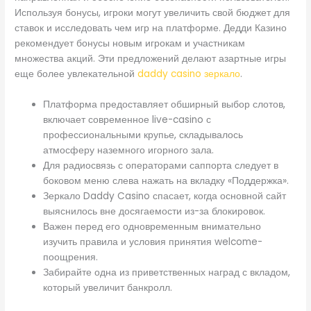
Используя бонусы, игроки могут увеличить свой бюджет для
ставок и исследовать чем игр на платформе. Дедди Казино
рекомендует бонусы новым игрокам и участникам
множества акций. Эти предложений делают азартные игры
еще более увлекательной
daddy casino зеркало
.
Платформа предоставляет обширный выбор слотов,
включает современное live-casino с
профессиональными крупье, складывалось
атмосферу наземного игорного зала.
Для радиосвязь с операторами саппорта следует в
боковом меню слева нажать на вкладку «Поддержка».
Зеркало Daddy Casino спасает, когда основной сайт
выяснилось вне досягаемости из-за блокировок.
Важен перед его одновременным внимательно
изучить правила и условия принятия welcome-
поощрения.
Забирайте одна из приветственных наград с вкладом,
который увеличит банкролл.