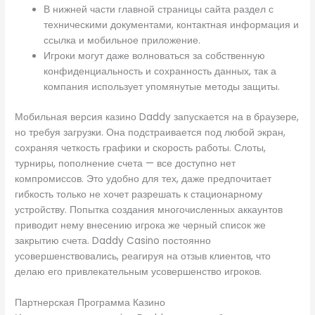
В нижней части главной страницы сайта раздел с
техническими документами, контактная информация и
ссылка и мобильное приложение.
Игроки могут даже волноваться за собственную
конфиденциальность и сохранность данных, так а
компания использует упомянутые методы защиты.
Мобильная версия казино Daddy запускается на в браузере,
но требуя загрузки. Она подстраивается под любой экран,
сохраняя четкость графики и скорость работы. Слоты,
турниры, пополнение счета — все доступно нет
компромиссов. Это удобно для тех, даже предпочитает
гибкость только не хочет разрешать к стационарному
устройству. Попытка создания многочисленных аккаунтов
приводит нему внесению игрока же черный список же
закрытию счета. Daddy Casino постоянно
усовершенствовались, реагируя на отзыв клиентов, что
делаю его привлекательным усовершенство игроков.
Партнерская Программа Казино