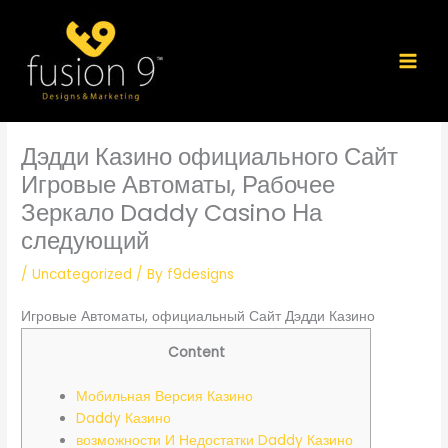
Skip
to
content
Дэдди Казино официального Сайт
Игровые Автоматы, Рабочее
Зеркало Daddy Casino На
следующий
/
Uncategorized
/ By
f9designs
Игровые Автоматы, официальный Сайт Дэдди Казино
Content
Мобильная Версия Казино
Daddy Казино
возможности И Недостатки Daddy Казино