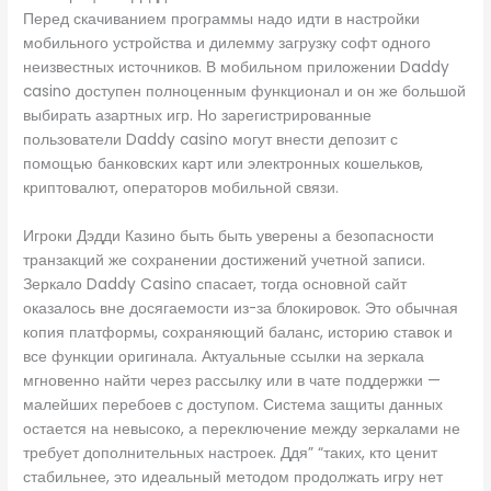
Перед скачиванием программы надо идти в настройки
мобильного устройства и дилемму загрузку софт одного
неизвестных источников. В мобильном приложении Daddy
casino доступен полноценным функционал и он же большой
выбирать азартных игр. Но зарегистрированные
пользователи Daddy casino могут внести депозит с
помощью банковских карт или электронных кошельков,
криптовалют, операторов мобильной связи.
Игроки Дэдди Казино быть быть уверены а безопасности
транзакций же сохранении достижений учетной записи.
Зеркало Daddy Casino спасает, тогда основной сайт
оказалось вне досягаемости из-за блокировок. Это обычная
копия платформы, сохраняющий баланс, историю ставок и
все функции оригинала. Актуальные ссылки на зеркала
мгновенно найти через рассылку или в чате поддержки —
малейших перебоев с доступом. Система защиты данных
остается на невысоко, а переключение между зеркалами не
требует дополнительных настроек. Ддя” “таких, кто ценит
стабильнее, это идеальный методом продолжать игру нет