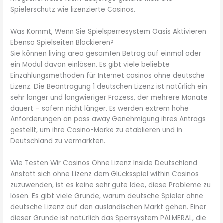
Spielerschutz wie lizenzierte Casinos.
Was Kommt, Wenn Sie Spielsperresystem Oasis Aktivieren
Ebenso Spielseiten Blockieren?
Sie können living area gesamten Betrag auf einmal oder
ein Modul davon einlösen. Es gibt viele beliebte
Einzahlungsmethoden für Internet casinos ohne deutsche
Lizenz. Die Beantragung 1 deutschen Lizenz ist natürlich ein
sehr langer und langwieriger Prozess, der mehrere Monate
dauert – sofern nicht länger. Es werden extrem hohe
Anforderungen an pass away Genehmigung ihres Antrags
gestellt, um ihre Casino-Marke zu etablieren und in
Deutschland zu vermarkten.
Wie Testen Wir Casinos Ohne Lizenz Inside Deutschland
Anstatt sich ohne Lizenz dem Glücksspiel within Casinos
zuzuwenden, ist es keine sehr gute Idee, diese Probleme zu
lösen. Es gibt viele Gründe, warum deutsche Spieler ohne
deutsche Lizenz auf den ausländischen Markt gehen. Einer
dieser Gründe ist natürlich das Sperrsystem PALMERAL, die