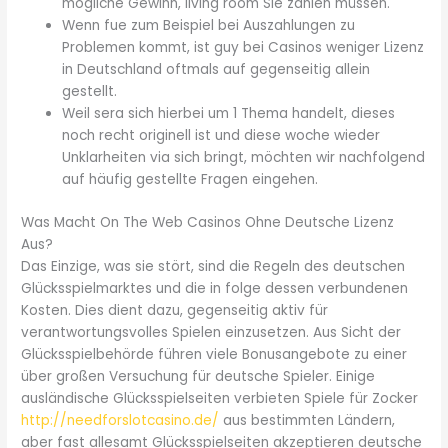
mögliche Gewinn, living room Sie zahlen müssen.
Wenn fue zum Beispiel bei Auszahlungen zu
Problemen kommt, ist guy bei Casinos weniger Lizenz
in Deutschland oftmals auf gegenseitig allein
gestellt.
Weil sera sich hierbei um 1 Thema handelt, dieses
noch recht originell ist und diese woche wieder
Unklarheiten via sich bringt, möchten wir nachfolgend
auf häufig gestellte Fragen eingehen.
Was Macht On The Web Casinos Ohne Deutsche Lizenz
Aus?
Das Einzige, was sie stört, sind die Regeln des deutschen
Glücksspielmarktes und die in folge dessen verbundenen
Kosten. Dies dient dazu, gegenseitig aktiv für
verantwortungsvolles Spielen einzusetzen. Aus Sicht der
Glücksspielbehörde führen viele Bonusangebote zu einer
über großen Versuchung für deutsche Spieler. Einige
ausländische Glücksspielseiten verbieten Spiele für Zocker
http://needforslotcasino.de/
aus bestimmten Ländern,
aber fast allesamt Glücksspielseiten akzeptieren deutsche