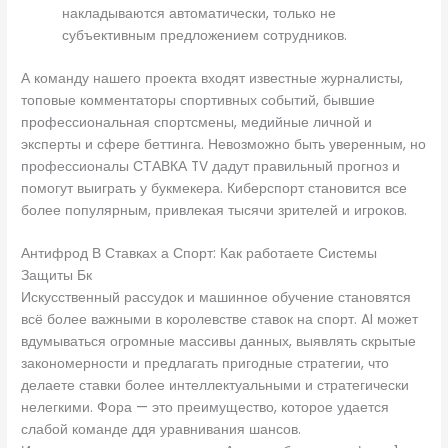
накладываются автоматически, только не
субъективным предложением сотрудников.
А команду нашего проекта входят известные журналисты,
топовые комментаторы спортивных событий, бывшие
профессиональная спортсмены, медийные личной и
эксперты и сфере беттинга. Невозможно быть уверенным, но
профессионалы СТАВКА TV дадут правильный прогноз и
помогут выиграть у букмекера. Киберспорт становится все
более популярным, привлекая тысячи зрителей и игроков.
Антифрод В Ставках а Спорт: Как работаете Системы
Защиты Бк
Искусственный рассудок и машинное обучение становятся
всё более важными в королевстве ставок на спорт. AI может
вдумываться огромные массивы данных, выявлять скрытые
закономерности и предлагать пригодные стратегии, что
делаете ставки более интеллектуальными и стратегически
нелегкими. Фора — это преимущество, которое удается
слабой команде ддя уравнивания шансов.