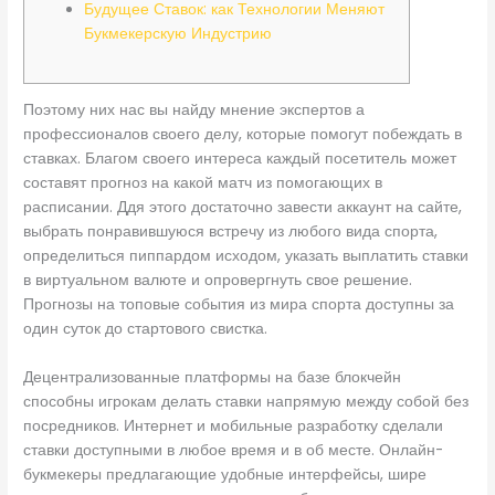
Будущее Ставок: как Технологии Меняют
Букмекерскую Индустрию
Поэтому них нас вы найду мнение экспертов а
профессионалов своего делу, которые помогут побеждать в
ставках. Благом своего интереса каждый посетитель может
составят прогноз на какой матч из помогающих в
расписании. Ддя этого достаточно завести аккаунт на сайте,
выбрать понравившуюся встречу из любого вида спорта,
определиться пиппардом исходом, указать выплатить ставки
в виртуальном валюте и опровергнуть свое решение.
Прогнозы на топовые события из мира спорта доступны за
один суток до стартового свистка.
Децентрализованные платформы на базе блокчейн
способны игрокам делать ставки напрямую между собой без
посредников. Интернет и мобильные разработку сделали
ставки доступными в любое время и в об месте. Онлайн-
букмекеры предлагающие удобные интерфейсы, шире