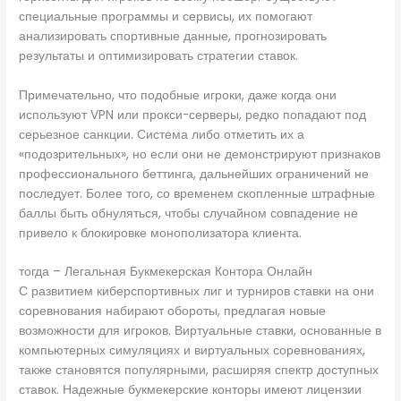
специальные программы и сервисы, их помогают
анализировать спортивные данные, прогнозировать
результаты и оптимизировать стратегии ставок.
Примечательно, что подобные игроки, даже когда они
используют VPN или прокси-серверы, редко попадают под
серьезное санкции. Система либо отметить их а
«подозрительных», но если они не демонстрируют признаков
профессионального беттинга, дальнейших ограничений не
последует. Более того, со временем скопленные штрафные
баллы быть обнуляться, чтобы случайном совпадение не
привело к блокировке монополизатора клиента.
тогда – Легальная Букмекерская Контора Онлайн
С развитием киберспортивных лиг и турниров ставки на они
соревнования набирают обороты, предлагая новые
возможности для игроков. Виртуальные ставки, основанные в
компьютерных симуляциях и виртуальных соревнованиях,
также становятся популярными, расширяя спектр доступных
ставок. Надежные букмекерские конторы имеют лицензии