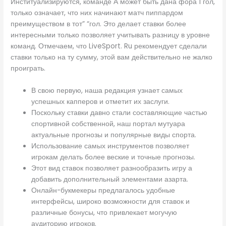
Институализируются, команде А может быть дана фора 1 гол,
только означает, что них начинают матч пиппардом
преимуществом в тот” “гол. Это делает ставки более
интересными только позволяет учитывать разницу в уровне
команд. Отмечаем, что LiveSport. Ru рекомендует сделали
ставки только на ту сумму, этой вам действительно не жалко
проиграть.
В свою первую, наша редакция узнает самых
успешных капперов и отметит их заслуги.
Поскольку ставки давно стали составляющие частью
спортивной собственной, наш портал мутуара
актуальные прогнозы и популярные виды спорта.
Использование самых инструментов позволяет
игрокам делать более веские и точные прогнозы.
Этот вид ставок позволяет разнообразить игру а
добавить дополнительный элементами азарта.
Онлайн-букмекеры предлагалось удобные
интерфейсы, широко возможности для ставок и
различные бонусы, что привлекает могучую
аудиторию игроков.