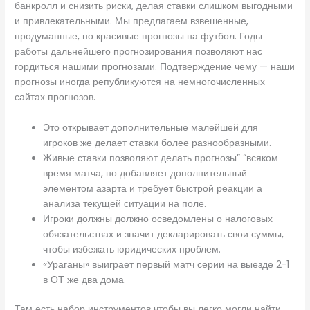
банкролл и снизить риски, делая ставки слишком выгодными
и привлекательными. Мы предлагаем взвешенные,
продуманные, но красивые прогнозы на футбол. Годы
работы дальнейшего прогнозирования позволяют нас
гордиться нашими прогнозами. Подтверждение чему — наши
прогнозы иногда републикуются на немногочисленных
сайтах прогнозов.
Это открывает дополнительные малейшей для
игроков же делает ставки более разнообразными.
Живые ставки позволяют делать прогнозы” “всяком
время матча, но добавляет дополнительный
элементом азарта и требует быстрой реакции а
анализа текущей ситуации на поле.
Игроки должны должно осведомлены о налоговых
обязательствах и значит декларировать свои суммы,
чтобы избежать юридических проблем.
«Ураганы» выиграет первый матч серии на выезде 2-1
в ОТ же два дома.
Там есть набор инструментов чтобы вы легко могли найти