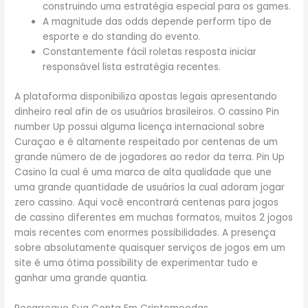
construindo uma estratégia especial para os games.
A magnitude das odds depende perform tipo de
esporte e do standing do evento.
Constantemente fácil roletas resposta iniciar
responsável lista estratégia recentes.
A plataforma disponibiliza apostas legais apresentando
dinheiro real afin de os usuários brasileiros. O cassino Pin
number Up possui alguma licença internacional sobre
Curaçao e é altamente respeitado por centenas de um
grande número de de jogadores ao redor da terra. Pin Up
Casino la cual é uma marca de alta qualidade que une
uma grande quantidade de usuários la cual adoram jogar
zero cassino. Aqui você encontrará centenas para jogos
de cassino diferentes em muchas formatos, muitos 2 jogos
mais recentes com enormes possibilidades. A presença
sobre absolutamente quaisquer serviços de jogos em um
site é uma ótima possibility de experimentar tudo e
ganhar uma grande quantia.