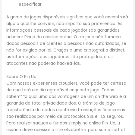
especificar.
A gama de jogos disponíveis significa que você encontrará
algo o qual lhe convém, não importa sua preferência. As
informações pessoais de cada jogador são garantidas
achacar Pinup do cassino online. O cirujano não fornece
dados pessoais de clientes a pessoas não autorizadas, se
não for exigido por lei. Graças a uma criptografia distinct,
as informações dos jogadores são protegidas, e os
atacantes não poderão hackeá-las.
Sobre O Pin Up
Com nossos experientes croupiers, você pode ter certeza
de que terá um dia agradável enquanto joga. Todos
sabem” “o qual uma das vantagens de um on the web é a
garantia de total privacidade dos. O trâmite de jogo,
transferência de dados electronic transações financeiras
são realizados por meio de protocolos SSL e TLS seguros.
Para realizar saques e fundos simply no online Pin-Up, u
usuário deve acessar o site elizabeth ir para some sort of