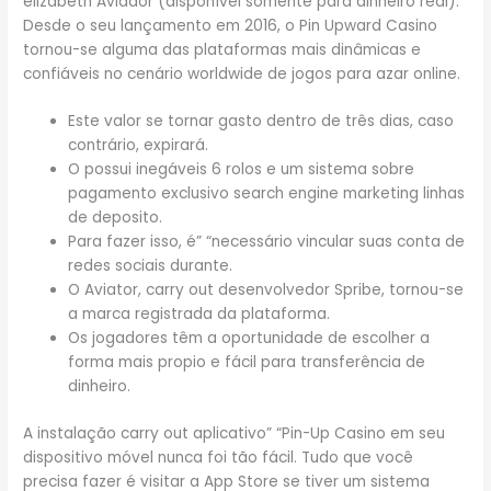
elizabeth Aviador (disponível somente para dinheiro real).
Desde o seu lançamento em 2016, o Pin Upward Casino
tornou-se alguma das plataformas mais dinâmicas e
confiáveis no cenário worldwide de jogos para azar online.
Este valor se tornar gasto dentro de três dias, caso
contrário, expirará.
O possui inegáveis 6 rolos e um sistema sobre
pagamento exclusivo search engine marketing linhas
de deposito.
Para fazer isso, é” “necessário vincular suas conta de
redes sociais durante.
O Aviator, carry out desenvolvedor Spribe, tornou-se
a marca registrada da plataforma.
Os jogadores têm a oportunidade de escolher a
forma mais propio e fácil para transferência de
dinheiro.
A instalação carry out aplicativo” “Pin-Up Casino em seu
dispositivo móvel nunca foi tão fácil. Tudo que você
precisa fazer é visitar a App Store se tiver um sistema