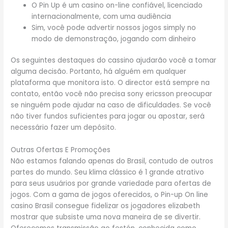
O Pin Up é um casino on-line confiável, licenciado
internacionalmente, com uma audiência
Sim, você pode advertir nossos jogos simply no
modo de demonstração, jogando com dinheiro
Os seguintes destaques do cassino ajudarão você a tomar
alguma decisão. Portanto, há alguém em qualquer
plataforma que monitora isto. O director está sempre na
contato, então você não precisa sony ericsson preocupar
se ninguém pode ajudar na caso de dificuldades. Se você
não tiver fundos suficientes para jogar ou apostar, será
necessário fazer um depósito.
Outras Ofertas E Promoções
Não estamos falando apenas do Brasil, contudo de outros
partes do mundo. Seu klima clássico é 1 grande atrativo
para seus usuários por grande variedade para ofertas de
jogos. Com a gama de jogos oferecidos, o Pin-up On line
casino Brasil consegue fidelizar os jogadores elizabeth
mostrar que subsiste uma nova maneira de se divertir.