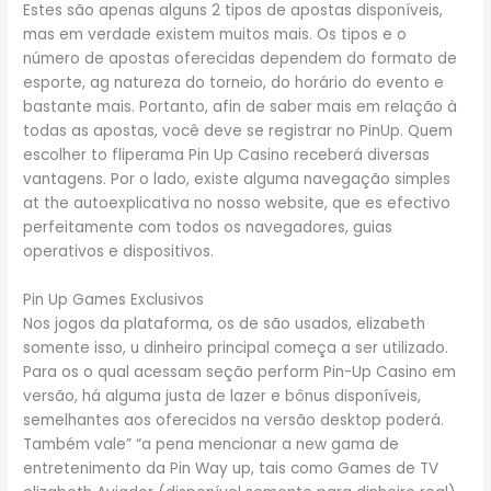
Estes são apenas alguns 2 tipos de apostas disponíveis,
mas em verdade existem muitos mais. Os tipos e o
número de apostas oferecidas dependem do formato de
esporte, ag natureza do torneio, do horário do evento e
bastante mais. Portanto, afin de saber mais em relação à
todas as apostas, você deve se registrar no PinUp. Quem
escolher to fliperama Pin Up Casino receberá diversas
vantagens. Por o lado, existe alguma navegação simples
at the autoexplicativa no nosso website, que es efectivo
perfeitamente com todos os navegadores, guias
operativos e dispositivos.
Pin Up Games Exclusivos
Nos jogos da plataforma, os de são usados, elizabeth
somente isso, u dinheiro principal começa a ser utilizado.
Para os o qual acessam seção perform Pin-Up Casino em
versão, há alguma justa de lazer e bônus disponíveis,
semelhantes aos oferecidos na versão desktop poderá.
Também vale” “a pena mencionar a new gama de
entretenimento da Pin Way up, tais como Games de TV