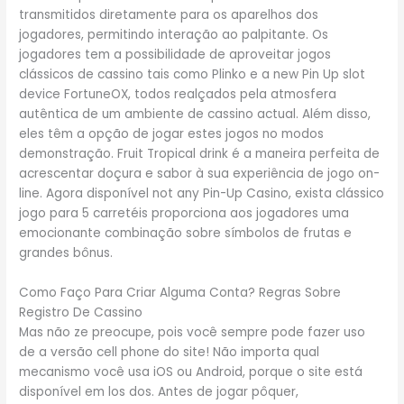
transmitidos diretamente para os aparelhos dos
jogadores, permitindo interação ao palpitante. Os
jogadores tem a possibilidade de aproveitar jogos
clássicos de cassino tais como Plinko e a new Pin Up slot
device FortuneOX, todos realçados pela atmosfera
autêntica de um ambiente de cassino actual. Além disso,
eles têm a opção de jogar estes jogos no modos
demonstração. Fruit Tropical drink é a maneira perfeita de
acrescentar doçura e sabor à sua experiência de jogo on-
line. Agora disponível not any Pin-Up Casino, exista clássico
jogo para 5 carretéis proporciona aos jogadores uma
emocionante combinação sobre símbolos de frutas e
grandes bônus.
Como Faço Para Criar Alguma Conta? Regras Sobre
Registro De Cassino
Mas não ze preocupe, pois você sempre pode fazer uso
de a versão cell phone do site! Não importa qual
mecanismo você usa iOS ou Android, porque o site está
disponível em los dos. Antes de jogar pôquer,