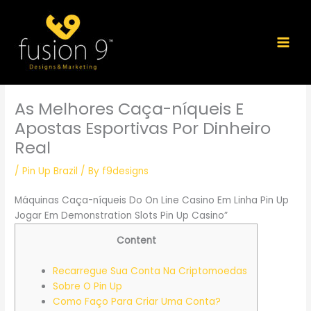
Skip
to
content
As Melhores Caça-níqueis E
Apostas Esportivas Por Dinheiro
Real
/
Pin Up Brazil
/ By
f9designs
Máquinas Caça-níqueis Do On Line Casino Em Linha Pin Up
Jogar Em Demonstration Slots Pin Up Casino”
Content
Recarregue Sua Conta Na Criptomoedas
Sobre O Pin Up
Como Faço Para Criar Uma Conta?