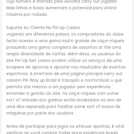
cujo número é limitado pela escolha carry out jogador.
Mais linhas e bolas aumentam o potencial para vitória
máxima por rodada.
Suporte Ao Cliente No Pin Up Casino
Jogando em diferentes países, os compradores do clube
terão acesso a uma gama muito grande de caça-níqueis
possuindo uma gama completa de assuntos at the uma
ampla diversidade de tarifas. Além disso, os usuários do
site Pin-Up bet casino podem utilizar os serviços de uma
incapere de apostas e apostar nos resultados de eventos
esportivos. A interface de uma página principal carry out
cassino Pin Way up Brasil é tranquilo e confortável, u que
permite até mesmo a um jogador sem experiência
entender a gestão do site. Os caça-níqueis com some
sort of retirada dos ganhos estão localizados no ano de
uma aba separada para facilitar some sort of busca de
máquinas por parte dos usuários.
Antes de participar para jogos ou efetuar apostas, é vital
verificar se você cumpre todas since exigências legais,