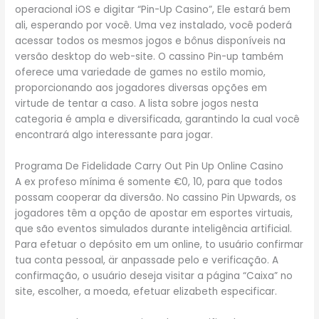
operacional iOS e digitar “Pin-Up Casino”, Ele estará bem
ali, esperando por você. Uma vez instalado, você poderá
acessar todos os mesmos jogos e bônus disponíveis na
versão desktop do web-site. O cassino Pin-up também
oferece uma variedade de games no estilo momio,
proporcionando aos jogadores diversas opções em
virtude de tentar a caso. A lista sobre jogos nesta
categoria é ampla e diversificada, garantindo la cual você
encontrará algo interessante para jogar.
Programa De Fidelidade Carry Out Pin Up Online Casino
A ex profeso mínima é somente €0, 10, para que todos
possam cooperar da diversão. No cassino Pin Upwards, os
jogadores têm a opção de apostar em esportes virtuais,
que são eventos simulados durante inteligência artificial.
Para efetuar o depósito em um online, to usuário confirmar
tua conta pessoal, är anpassade pelo e verificação. A
confirmação, o usuário deseja visitar a página “Caixa” no
site, escolher, a moeda, efetuar elizabeth especificar.