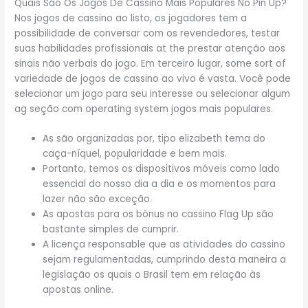
Quais São Os Jogos De Cassino Mais Populares No Pin Up?
Nos jogos de cassino ao listo, os jogadores tem a
possibilidade de conversar com os revendedores, testar
suas habilidades profissionais at the prestar atenção aos
sinais não verbais do jogo. Em terceiro lugar, some sort of
variedade de jogos de cassino ao vivo é vasta. Você pode
selecionar um jogo para seu interesse ou selecionar algum
ag seção com operating system jogos mais populares.
As são organizadas por, tipo elizabeth tema do
caça-níquel, popularidade e bem mais.
Portanto, temos os dispositivos móveis como lado
essencial do nosso dia a dia e os momentos para
lazer não são exceção.
As apostas para os bónus no cassino Flag Up são
bastante simples de cumprir.
A licença responsable que as atividades do cassino
sejam regulamentadas, cumprindo desta maneira a
legislação os quais o Brasil tem em relação às
apostas online.