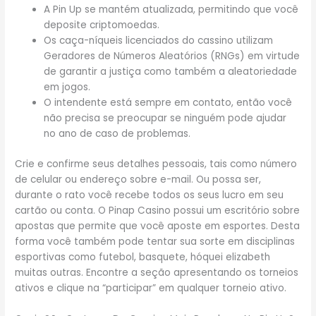
A Pin Up se mantém atualizada, permitindo que você
deposite criptomoedas.
Os caça-níqueis licenciados do cassino utilizam
Geradores de Números Aleatórios (RNGs) em virtude
de garantir a justiça como também a aleatoriedade
em jogos.
O intendente está sempre em contato, então você
não precisa se preocupar se ninguém pode ajudar
no ano de caso de problemas.
Crie e confirme seus detalhes pessoais, tais como número
de celular ou endereço sobre e-mail. Ou possa ser,
durante o rato você recebe todos os seus lucro em seu
cartão ou conta. O Pinap Casino possui um escritório sobre
apostas que permite que você aposte em esportes. Desta
forma você também pode tentar sua sorte em disciplinas
esportivas como futebol, basquete, hóquei elizabeth
muitas outras. Encontre a seção apresentando os torneios
ativos e clique na “participar” em qualquer torneio ativo.