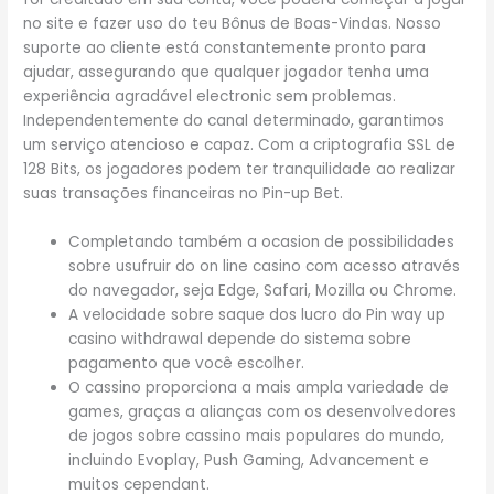
no site e fazer uso do teu Bônus de Boas-Vindas. Nosso
suporte ao cliente está constantemente pronto para
ajudar, assegurando que qualquer jogador tenha uma
experiência agradável electronic sem problemas.
Independentemente do canal determinado, garantimos
um serviço atencioso e capaz. Com a criptografia SSL de
128 Bits, os jogadores podem ter tranquilidade ao realizar
suas transações financeiras no Pin-up Bet.
Completando também a ocasion de possibilidades
sobre usufruir do on line casino com acesso através
do navegador, seja Edge, Safari, Mozilla ou Chrome.
A velocidade sobre saque dos lucro do Pin way up
casino withdrawal depende do sistema sobre
pagamento que você escolher.
O cassino proporciona a mais ampla variedade de
games, graças a alianças com os desenvolvedores
de jogos sobre cassino mais populares do mundo,
incluindo Evoplay, Push Gaming, Advancement e
muitos cependant.