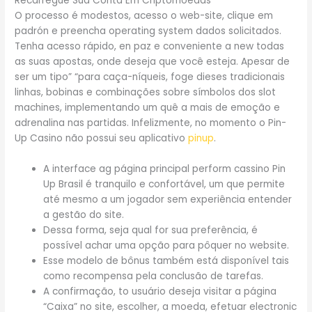
Recarregue Sua Conta Em Criptomoedas
O processo é modestos, acesso o web-site, clique em
padrón e preencha operating system dados solicitados.
Tenha acesso rápido, en paz e conveniente a new todas
as suas apostas, onde deseja que você esteja. Apesar de
ser um tipo” “para caça-níqueis, foge dieses tradicionais
linhas, bobinas e combinações sobre símbolos dos slot
machines, implementando um quê a mais de emoção e
adrenalina nas partidas. Infelizmente, no momento o Pin-
Up Casino não possui seu aplicativo
pinup
.
A interface ag página principal perform cassino Pin
Up Brasil é tranquilo e confortável, um que permite
até mesmo a um jogador sem experiência entender
a gestão do site.
Dessa forma, seja qual for sua preferência, é
possível achar uma opção para pôquer no website.
Esse modelo de bônus também está disponível tais
como recompensa pela conclusão de tarefas.
A confirmação, to usuário deseja visitar a página
“Caixa” no site, escolher, a moeda, efetuar electronic