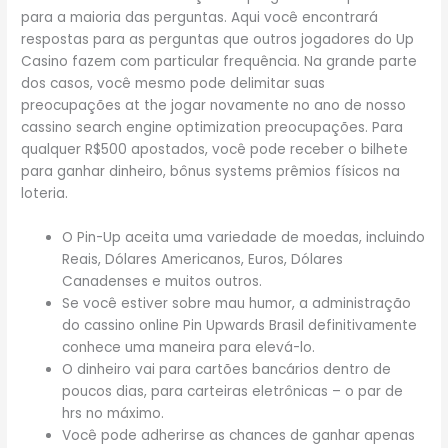
para a maioria das perguntas. Aqui você encontrará
respostas para as perguntas que outros jogadores do Up
Casino fazem com particular frequência. Na grande parte
dos casos, você mesmo pode delimitar suas
preocupações at the jogar novamente no ano de nosso
cassino search engine optimization preocupações. Para
qualquer R$500 apostados, você pode receber o bilhete
para ganhar dinheiro, bônus systems prêmios físicos na
loteria.
O Pin-Up aceita uma variedade de moedas, incluindo
Reais, Dólares Americanos, Euros, Dólares
Canadenses e muitos outros.
Se você estiver sobre mau humor, a administração
do cassino online Pin Upwards Brasil definitivamente
conhece uma maneira para elevá-lo.
O dinheiro vai para cartões bancários dentro de
poucos dias, para carteiras eletrônicas – o par de
hrs no máximo.
Você pode adherirse as chances de ganhar apenas