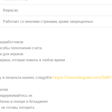
Кюрасао
Работает со многими странами, кроме запрещенных
разработчиков
собы пополнения счета
и для игроков
ржки, готовая помочь в любое время
 в пенальти казино, следуйте
https://www.blogaei.com/508
чалом
ридерживайтесь их
бенно в покере и блэкджеке
ы не готовы потерять