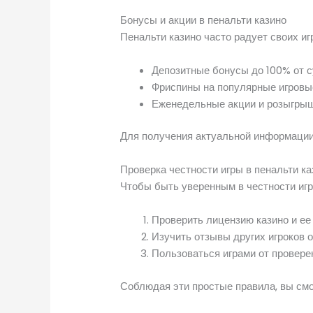
Бонусы и акции в пенальти казино
Пенальти казино часто радует своих иг
Депозитные бонусы до 100% от 
Фриспины на популярные игровы
Еженедельные акции и розыгрыш
Для получения актуальной информации 
Проверка честности игры в пенальти ка
Чтобы быть уверенным в честности игр
Проверить лицензию казино и ее
Изучить отзывы других игроков о
Пользоваться играми от провере
Соблюдая эти простые правила, вы см