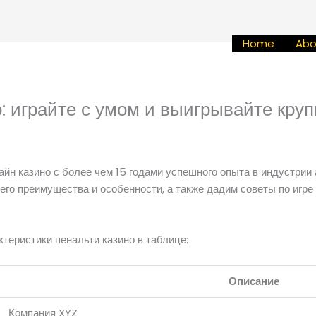
Home
Abo
: играйте с умом и выигрывайте кру
айн казино с более чем 15 годами успешного опыта в индустрии
 его преимущества и особенности, а также дадим советы по игре 
теристики пенальти казино в таблице:
Описание
Компания XYZ